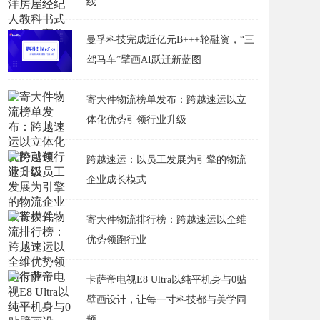
线
曼孚科技完成近亿元B+++轮融资，“三
驾马车”擘画AI跃迁新蓝图
寄大件物流榜单发布：跨越速运以立
体化优势引领行业升级
跨越速运：以员工发展为引擎的物流
企业成长模式
寄大件物流排行榜：跨越速运以全维
优势领跑行业
卡萨帝电视E8 Ultra以纯平机身与0贴
壁画设计，让每一寸科技都与美学同
频