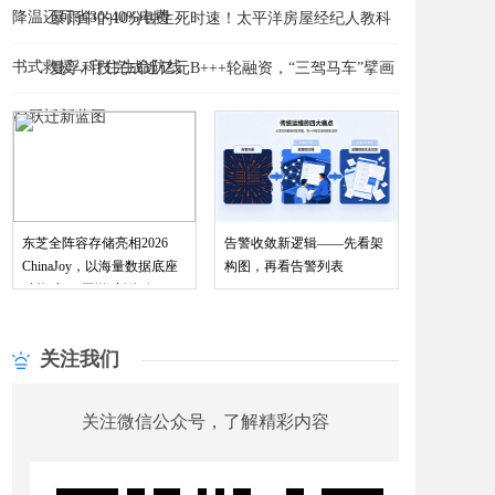
降温还可省30-40%电费
​暴雨中的10分钟生死时速！太平洋房屋经纪人教科
书式救援，守住生命防线
曼孚科技完成近亿元B+++轮融资，“三驾马车”擘画
赋能“与AI同游”新体验
AI跃迁新蓝图
东芝全阵容存储亮相2026
告警收敛新逻辑——先看架
ChinaJoy，以海量数据底座
构图，再看告警列表
关注我们
关注微信公众号，了解精彩内容