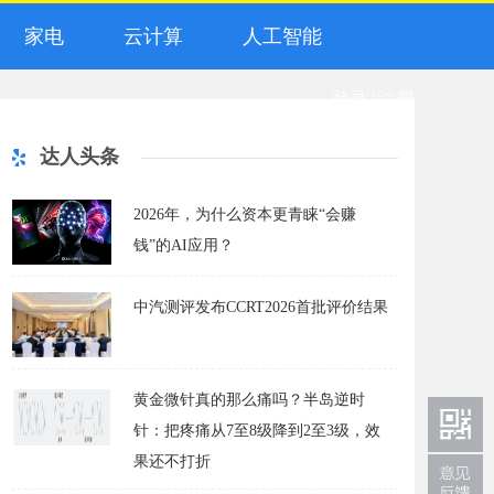
家电
云计算
人工智能
登录
|
注册
达人头条
2026年，为什么资本更青睐“会赚
钱”的AI应用？
中汽测评发布CCRT2026首批评价结果
黄金微针真的那么痛吗？半岛逆时
针：把疼痛从7至8级降到2至3级，效
果还不打折