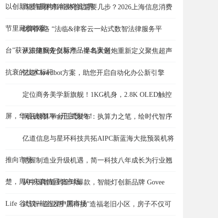
以创新矩阵重构智能体验边界
高质量赛博冲浪究竟需要几步？2026上海信息消费
节里藏着答案
优啊网络 “法临&律客云一站式数智法律服务平
台”获评法律服务创新产品提名案例
从跟随到定义标准：半岛大超炮重新定义聚焦超声
抗衰的技术标杆
亿道Clawdbot方案，助您开启自动化办公新引擎
定位商务美学新旗舰！1KG机身，2.8K OLED触控
屏，华硕破晓Ultra开启预约！
润云智算平台正式发布：执算力之笔，绘时代智序
亿道信息与星环科技共拓AIPC新蓝海大批预装机将
推向市场
把握制造业升级机遇，简一科技八年成长为行业翘
楚，周年庆真情回馈市场
从中国智造到全球爆款，智能灯创新品牌 Govee
Life 谷纬智能首发中国市场
武汉一企业用“黑科技”造福老旧小区，房子不仅可