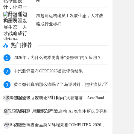
跨越速运构建员工发展生态，人才战
略成行业标杆
热门推荐
2026年，为什么资本更青睐“会赚钱”的AI应用？
中汽测评发布CCRT2026首批评价结果
黄金微针真的那么痛吗？半岛逆时针：把疼痛从7至
8级降到2至3级，效果还不打折
首届全球（深圳）“AI+时尚”大赛落幕，AeroBand
空气乐队荣获「年度双创产品」
万物有灵，端智无界 | 亿道携 AI 智能中枢亿灵亮相
WAIC 2026
亿道数码携全品类AI终端亮相COMPUTEX 2026，