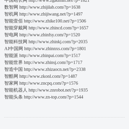
中国站长网 http://www.zgadmin.net/?p=1821
数智网 http://www.zhijilab.com/?p=1638
智机网 http://www.zhijiwang.net/?p=1497
智能壹佰 http://www.zhike100.net/?p=1506
智能穿戴网 http://www.zhincd.com/?p=1657
智电网 http://www.zhinfsy.com/?p=1520
智能科技网 http://www.zhinkj.com/?p=2035
AI中国网 http://www.zhinnxs.com/?p=1801
智能派 http://www.zhinpai.com/?p=1517
智能世界 http://www.zhinsj.com/?p=1717
智造中国 http://www.zhizaocn.net/?p=2338
智酷网 http://www.zkonl.com/?p=1487
智家网 http://www.zncpq.com/?p=1576
智能机器人 http://www.znrobot.net/?p=1935
智能头条 http://www.zn-top.com/?p=1544