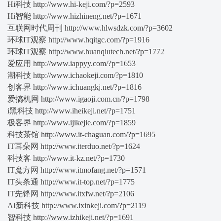
Hi科技 http://www.hi-keji.com/?p=2593
Hi智能 http://www.hizhineng.net/?p=1671
互联网时代周刊 http://www.hlwsdzk.com/?p=3602
环球IT观察 http://www.hqitgc.com/?p=1916
环球IT观察 http://www.huanqiutech.net/?p=1772
爱应用 http://www.iappyy.com/?p=1653
潮科技 http://www.ichaokeji.com/?p=1810
创客界 http://www.ichuangkj.net/?p=1816
爱搞机网 http://www.igaoji.com.cn/?p=1798
i黑科技 http://www.iheikeji.net/?p=1751
极客界 http://www.ijikejie.com/?p=1859
科技茶馆 http://www.it-chaguan.com/?p=1695
IT耳朵网 http://www.iterduo.net/?p=1624
科技客 http://www.it-kz.net/?p=1730
IT魔方网 http://www.itmofang.net/?p=1571
IT头条通 http://www.it-top.net/?p=1775
IT先锋网 http://www.itxfw.net/?p=2106
AI新科技 http://www.ixinkeji.com/?p=2119
智科技 http://www.izhikeji.net/?p=1691