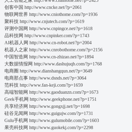
人工智能之家 http://www.cnaihome.net/?p=2425
创客中国 http://www.cncke.net/?p=2061
物联网世界 http://www.cniothome.com/?p=1936
聚科技 http://www.cnjutech.com/?p=1619
评测中国网 http://www.cnpingce.net/?p=1618
品科技网 http://www.cnpinker.com/?p=1743
AI机器人网 http://www.cn-robot.net/?p=2004
机器人之家 http://www.cnrobothome.com/?p=2156
中国智造网 http://www.cn-zhizao.net/?p=1894
大数据情报网 http://www.dashujuqb.com/?p=1768
电商圈 http://www.dianshangqun.net/?p=3649
电商那点事 http://www.dsnds.net/?p=3064
范科技 http://www.fan-keji.com/?p=1659
高端智能网 http://www.gaoduanzn.com/?p=1673
Geek手机网 http://www.geekphone.net/?p=1751
共享经济网 http://www.gongxjj.net/?p=1698
硅谷见闻网 http://www.guigujw.com/?p=1731
Gulu手机网 http://www.gulumobile.com/?p=1603
果壳科技网 http://www.guokekj.com/?p=2298