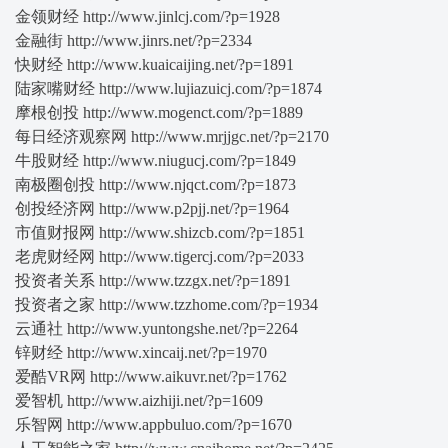
金领财经 http://www.jinlcj.com/?p=1928
金融街 http://www.jinrs.net/?p=2334
快财经 http://www.kuaicaijing.net/?p=1891
陆家嘴财经 http://www.lujiazuicj.com/?p=1874
摩根创投 http://www.mogenct.com/?p=1889
每日经济观察网 http://www.mrjjgc.net/?p=2170
牛股财经 http://www.niugucj.com/?p=1849
南极圈创投 http://www.njqct.com/?p=1873
创投经济网 http://www.p2pjj.net/?p=1964
市值财报网 http://www.shizcb.com/?p=1851
老虎财经网 http://www.tigercj.com/?p=2033
投资者关系 http://www.tzzgx.net/?p=1891
投资者之家 http://www.tzzhome.com/?p=1934
云通社 http://www.yuntongshe.net/?p=2264
锌财经 http://www.xincaij.net/?p=1970
爱酷VR网 http://www.aikuvr.net/?p=1762
爱智机 http://www.aizhiji.net/?p=1609
乐智网 http://www.appbuluo.com/?p=1670