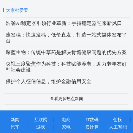
大家都爱看
浩瀚AI稳定器引领行业革新：手持稳定器迎来新风口
速发稿：快速发稿，低价直发，打造一站式媒体发布平
台
琛蓝生物：传统中草药是解决骨骼健康问题的优先方案
央视三度聚焦作为科技：科技赋能养老，助力老年友好
型社会建设
保护个人征信信息，维护金融信用安全
查看更多热点新闻
新闻
互联网
电商
IT数码
创投
汽车
游戏
家电
云计算
人工智能