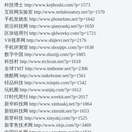
科技博士 http://www.kejiboshi.com/?p=1573
互联网实验室 http://www.netlaboratory.net/?p=1570
手机发烧友 http://www.phonefans.net/?p=1642
前沿科技网 http://www.qianyankj.net/?p=1650
区块链周刊 http://www.qklweeky.com/?p=1721
VR视界网 http://www.shijievr.net/?p=2176
手机评测室 http://www.shoujipc.com/?p=1638
数字中国 http://www.shuzijj.com/?p=1885
科技村 http://www.techcun.net/?p=1618
全球TMT http://www.tmthome.net/?p=2306
推酷网 http://www.tuikehome.net/?p=1561
锌品科技 http://www.txinpin.com/?p=1542
玩机圈 http://www.wanjiq.com/?p=1612
IT时代周刊 http://www.weekit.net/?p=2017
新华科技网 http://www.xinhuakj.net/?p=1864
新锐科技网 http://www.xinruiit.net/?p=1653
新芽科技 http://www.xinyakj.com/?p=1525
新零售技术网 http://www.xlsjs.com/?p=3469