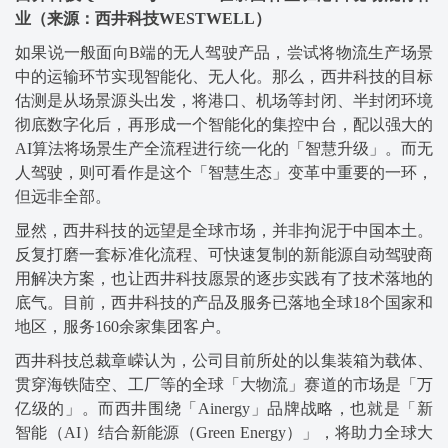
业
（来源：西井科技WESTWELL）
如果说一般面向B端的无人驾驶产品，尝试将物流生产场景
中的运输环节实现智能化、无人化。那么，西井科技的目标
估测是从场景源头出发，将港口、机场等封闭、半封闭环境
彻底数字化后，再形成一个智能化的集控中台，配以强大的
AI算法将场景生产全流程进行统一化的「智慧升级」。而无
人驾驶，则可看作是这个「智慧生态」变革中重要的一环，
但远非全部。
显然，西井科技的远望是全球市场，并非拘泥于中国本土。
反复打磨一套标准化流程、可快速复制的新能源自动驾驶商
用解决方案，也让西井科技愿景的逐步实践有了技术落地的
底气。目前，西井科技的产品及服务已落地全球18个国家和
地区，服务160余家集团客户。
西井科技总裁章嵘认为，公司目前所处的以集装箱为载体、
贯穿海铁陆空、工厂等的全球「大物流」赛道的市场是「万
亿级的」。而西井围绕「Ainergy」品牌战略，也就是「新
智能（AI）结合新能源（Green Energy）」，将助力全球大