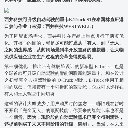
也并不是一蹴而就，而是稳扎稳打下的持续探索。
西井科技可升级自动驾驶的重卡E-Truck S1在泰国林查班港
口参与作业（来源：西井科技WESTWELL）
为了匹配市场需求，西井科技在产品上重点进行了两项优
化。其核心的目的，就是
尽可能打通从「有人」到「无人」
之间的边界感，从封闭场景到半开放道路的连接器，让大物
流供应链企业在生产过程的变革变得更容易。
第一项优化：推出带有驾驶舱设计的新车型 E-Truck，也是
全球首款可升级自动驾驶的智能网联新能源重卡。和在设计
之初就完全去掉驾驶舱的 Q-Truck 相比，E-Truck 使用了相
同的底盘，但却带有一个可拆卸的驾驶舱，企业可以选择在
有人和无人驾驶中间切换。
这样的设计大幅减少了用户购买时的焦虑——哪怕现在暂时
不开启「完全无人」的顶配技能，你买来的智能卡车也不是
一个期货。
因为，现阶段的自动驾驶需求已完全得到满足，
还提前购买了未来不同阶段的升级「潜能」。当
然，在未来