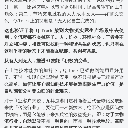
在实际应用场景里，极速换电将带来两个立竿见影的效率提
升：第一，比起充电可以节省更多时间，提高每辆车的工作
频效；第二，节约充电过程的人力成本投入——如前文交
代，Q-Truck 上的换电是「无人化自主完成的」。
这也验证了将 Q-Truck 放到大物流实际生产场景中去使
用，全流程都不会掉链子。人，机器，环境社会，三者并不
对立和冲突，相反可以找到一种和谐共生的状态，也只有在
这种平衡的状态下才能相互赋能、共创与共赢。
从有人到无人，推进AI效能「积极的变革」
在上述技术能力的加持下，Q-Truck 已经做到能用且好用
了。不过，实现自动驾驶的应用，绝不只是解决工程量产这
么简单。
如何让客户感知到技术能创造实际生产力价值，是
自动驾驶公司要面临的商业难关。
对于商业客户来说，尤其是港口这种随着近代全球化发展起
来的「传统行业」，要使用一种新技术，绝不仅仅是因为技
术够酷，而是它能够带来实质性的效益提升。
即：对于大物
流行业，自动驾驶不是一种目的，而是一种技术手段。革新