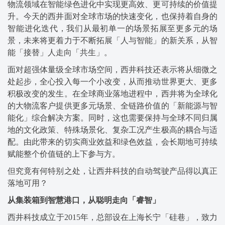
物流领域在智能绿色进化中实现更高效、更可持续的价值提
升。今天的西井面对全球市场的快速变化，也保持着自身的
智能进化迭代，我们从最初单一的场景拓展至更多元的场
景，未来将更着力于不断拓展「人与智能」的新关系，从智
能「接替」人走向「共生」。
面对超强体量级全球市场空间，西井科技还表示将从细微之
处起步，全心投入每一个小改变，从而推动世界更大、更多
积极改变的发生。在全球商业落地进程中，西井将为全球化
的大物流客户提供更多元场景、全链路价值的「新能源与智
能化」综合解决方案。同时，这也需要保持与全球不同归属
地的文化政策、特殊场景化、复杂工况产生极高的耦合与适
配。由此带来的切实商业效益和绿色效益，会长期地可持续
赋能整个价值链的上下参与方。
但究竟有何特别之处，让西井科技的自动驾驶产品得以真正
落地可用？
从集装箱到智慧港口，从聪明走向「睿智」
西井科技成立于2015年，总部设在上海长宁「硅巷」，致力