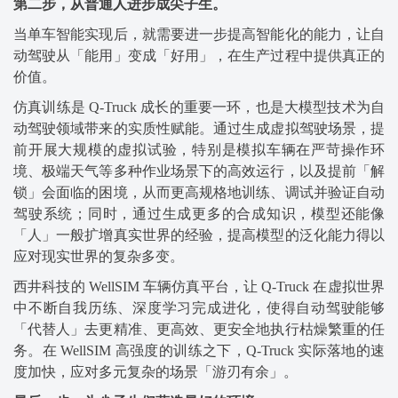
第二步，从普通人进步成尖子生。
当单车智能实现后，就需要进一步提高智能化的能力，让自
动驾驶从「能用」变成「好用」，在生产过程中提供真正的
价值。
仿真训练是 Q-Truck 成长的重要一环，也是大模型技术为自
动驾驶领域带来的实质性赋能。通过生成虚拟驾驶场景，提
前开展大规模的虚拟试验，特别是模拟车辆在严苛操作环
境、极端天气等多种作业场景下的高效运行，以及提前「解
锁」会面临的困境，从而更高规格地训练、调试并验证自动
驾驶系统；同时，通过生成更多的合成知识，模型还能像
「人」一般扩增真实世界的经验，提高模型的泛化能力得以
应对现实世界的复杂多变。
西井科技的 WellSIM 车辆仿真平台，让 Q-Truck 在虚拟世界
中不断自我历练、深度学习完成进化，使得自动驾驶能够
「代替人」去更精准、更高效、更安全地执行枯燥繁重的任
务。在 WellSIM 高强度的训练之下，Q-Truck 实际落地的速
度加快，应对多元复杂的场景「游刃有余」。