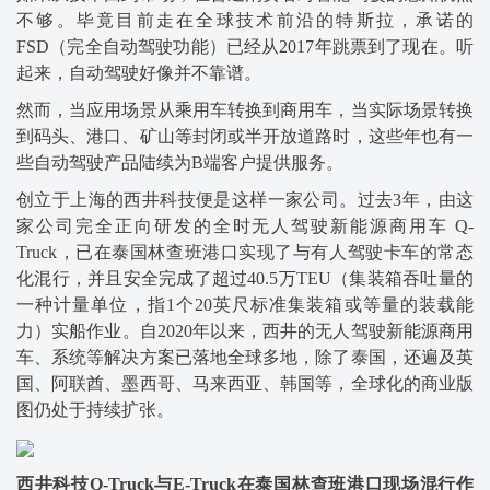
不够。毕竟目前走在全球技术前沿的特斯拉，承诺的
FSD（完全自动驾驶功能）已经从2017年跳票到了现在。听
起来，自动驾驶好像并不靠谱。
然而，当应用场景从乘用车转换到商用车，当实际场景转换
到码头、港口、矿山等封闭或半开放道路时，这些年也有一
些自动驾驶产品陆续为B端客户提供服务。
创立于上海的西井科技便是这样一家公司。过去3年，由这
家公司完全正向研发的全时无人驾驶新能源商用车 Q-
Truck，已在泰国林查班港口实现了与有人驾驶卡车的常态
化混行，并且安全完成了超过40.5万TEU（集装箱吞吐量的
一种计量单位，指1个20英尺标准集装箱或等量的装载能
力）实船作业。自2020年以来，西井的无人驾驶新能源商用
车、系统等解决方案已落地全球多地，除了泰国，还遍及英
国、阿联酋、墨西哥、马来西亚、韩国等，全球化的商业版
图仍处于持续扩张。
西井科技Q-Truck与E-Truck在泰国林查班港口现场混行作