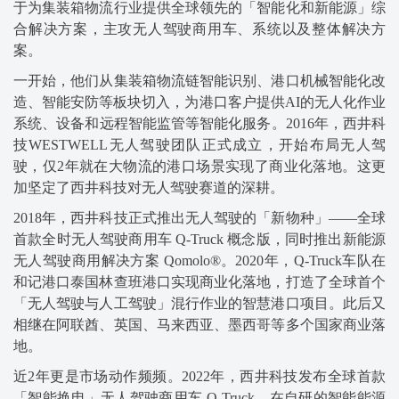
于为集装箱物流行业提供全球领先的「智能化和新能源」综
合解决方案，主攻无人驾驶商用车、系统以及整体解决方
案。
一开始，他们从集装箱物流链智能识别、港口机械智能化改
造、智能安防等板块切入，为港口客户提供AI的无人化作业
系统、设备和远程智能监管等智能化服务。2016年，西井科
技WESTWELL无人驾驶团队正式成立，开始布局无人驾
驶，仅2年就在大物流的港口场景实现了商业化落地。这更
加坚定了西井科技对无人驾驶赛道的深耕。
2018年，西井科技正式推出无人驾驶的「新物种」——全球
首款全时无人驾驶商用车 Q-Truck 概念版，同时推出新能源
无人驾驶商用解决方案 Qomolo®。2020年，Q-Truck车队在
和记港口泰国林查班港口实现商业化落地，打造了全球首个
「无人驾驶与人工驾驶」混行作业的智慧港口项目。此后又
相继在阿联酋、英国、马来西亚、墨西哥等多个国家商业落
地。
近2年更是市场动作频频。2022年，西井科技发布全球首款
「智能换电」无人驾驶商用车 Q-Truck，在自研的智能能源