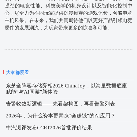
强劲的电竞性能、科技美学的机身设计以及智能化控制中
心，尽全力为不同玩家提供沉浸畅爽的游戏体验，领略电竞
主机风采。在未来，我们共同期待他们以更好产品引领电竞
硬件的发展潮流，为玩家带来更多的惊喜和可能。
大家都爱看
东芝全阵容存储亮相2026 ChinaJoy，以海量数据底座
赋能“与AI同游”新体验
告警收敛新逻辑——先看架构图，再看告警列表
2026年，为什么资本更青睐“会赚钱”的AI应用？
中汽测评发布CCRT2026首批评价结果