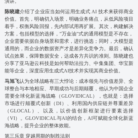
演讲。
陈晓建
介绍了企业应当如何运用生成式 AI 技术来获得商业
价值。首先，明确切入场景，明确业务痛点，从低风险项目
着手，权衡风险回报，先内部试用再扩展。其次，构建解决
方案，包括模型的选择，”万金油”式的通用模型是不存在，
企业需要依据自身场景和需求，进行挑选；同时，大模型是
通用的，而企业的数据资产才是差异化竞争力。最后，确认
试点效果，保障数据安全，达成各方共识的准则。陈晓建也
分享了亚马逊云科技是如何帮助法拉力、中集集团、华宝新
能等企业，深度应用生成式AI技术并实现其商业价值。
马旭飞
认为全球战略有三大悖论：成本领先与价值差异、全
球整合与本地相应、早期成功与后期颠覆，他认为中国企业
需要全球化新蓝海战略（GLOVIDICAL），也就是：选择
市场进行颠覆式创新（DI）、利用国内供应链并尊重差异
（GLOCAL）、以及，以价值创新框架进行要素选择
（VI）。GLOVIDICAL与AI的结合，AI可赋能全球化新蓝
海战略，提升企业的整体效能。
第三乐章 穿越周期的制胜法则