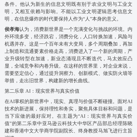
条件。他认为新生的信息文明既有别于农业文明与工业文
明，又相互依赖与影响。不能以工业文明逻辑思考信息文
明，在信息爆炸的时代要保持人作为“人”本身的意义。
侯孝海
认为，消费新世界是一个充满变化与挑战的环境。内
外环境多变，经济跌宕，消费分化，人口转换加速，风险与
机遇并存。这是一个百年未有大变局，多个周期叠加，再加
上制造和流通要素价格走高，消费进入了一个新的周期，产
业升级转型在加速，新业态涌现且不断迭代，马太效应凸
显，全域竞争和内卷升级。在这样的世界里，对企业来说，
需要坚定信心，通过提升洞察力、创新模式、做实防火墙等
举措，走出旧世界，构建新的增长曲线。
第二乐章 AI：现实世界与真实价值
在AI掌权的新世界中，现实、真理与价值不断碰撞。面对AI
技术的新进展，保持理性和务实，聚焦具体目标和问题，是
当下应做的最好应对。在主题为“AI：现实世界与真实价
值”的第二乐章中亚马逊云科技大中华区产品部总经理陈晓
建和香港中文大学商学院副院长、终身教授马旭飞进行主旨