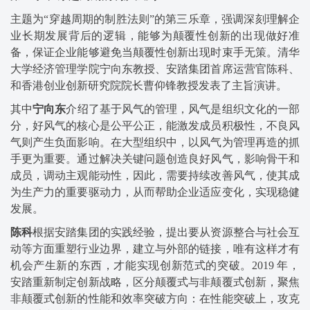
主题为“穿越周期的制胜法则”的第三乐章，强调深刻理解企
业长期发展背后的逻辑，能够为颠覆性创新的出现做好准
备，保证企业能够避免当颠覆性创新出现时束手无策。清华
大学经济管理学院宁向东教授、安踏集团首席运营官陈科、
和香港创业创新研究院院长曹仰锋教授发表了主旨演讲。
其中
宁向东
介绍了基于风气的管理，风气是组织文化的一部
分，好风气的核心是公平公正，能激发成员积极性，不良风
气则产生负面影响。在大型组织中，以风气为管理再造的抓
手更为重要。通过解决关键问题创造良好风气，影响骨干和
成员，调动主观能动性，因此，需要持续改善风气，使其成
为生产力的重要驱动力，从而帮助企业适应变化，实现稳健
发展。
陈科
根据安踏集团的实践经验，提出要从资源整合与社会互
动等方面重塑行业边界，建立与外部的链接，唯有这样才有
机会产生新的东西，才能实现创新范式的突破。2019 年，
安踏重新制定创新战略，区分颠覆式与非颠覆式创新，聚焦
非颠覆式创新的性能和效率突破方向：在性能突破上，攻克