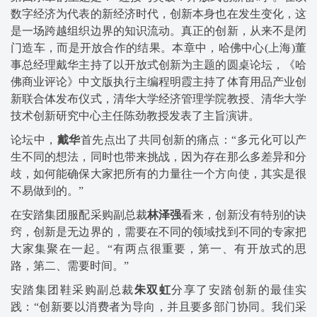
数字经济为代表的新经济时代，创新本身也在发生变化，这
是一场跨越组织边界的知识流动。真正的创新，从来不是闭
门造车，而是开放合作的结果。本章中，哈佛中心(上海)董
事总经理戴华主持了以开放式创新为主题的圆桌论坛，《哈
佛商业评论》中文版执行主编程明霞主持了体育用品产业创
新联合体发布仪式，清华大学经济管理学院教授、清华大学
技术创新研究中心主任陈劲教授发表了主旨演讲。
论坛中，
戴华
首先点出了共同创新的痛点：“多元化可以产
生不同的想法，同时也带来挑战，因为存在那么多差异和分
歧，如何能确保大家把所有的力量往一个方向使，其实是很
不易做到的。”
在安踏集团服配采购副总裁
林泽强
看来，创新没有特别的诀
窍，创新是无边界的，需要在不同的领域找到不同的专家把
大家集聚在一起。“有两点很重要，第一、有开放式的思
路，第二、需要时间。”
安踏集团鞋采购副总裁
朱双虹
分享了安踏创新的最佳实
践：“创新要以消费者为导向，并且要多部门协同。我们采