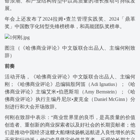
命浪潮、和产业结构转型中以高质量的增长推动可持续发
展。
年会上还发布了2024拉姆•查兰管理实践奖、2024「鼎革
奖」中国数字化转型先锋榜榜单，和高能团队奖榜单。
图注（《哈佛商业评论》中文版联合出品人、主编何刚致
辞）
前奏
活动开场，《哈佛商业评论》中文版联合出品人、主编何
刚；《哈佛商业评论》总编辑殷阿笛（Adi Ignatius）；《哈
佛商业评论》主编艾米•伯恩斯坦（Amy Bernstein）；《哈
佛商业评论》执行主编丹尼尔•麦克金（Daniel McGinn）分
别进行和大会开场致辞。
何刚在致辞中表示：“商业世界里的良币，是高质量的价值
创造者、重创新的商业探索者以及好社会的长期贡献者；他
们是推动中国经济这艘大船继续扬帆远航进入良性增长的实
干家和行动派；他们也是坚定价值共享者、乐观的长期主义