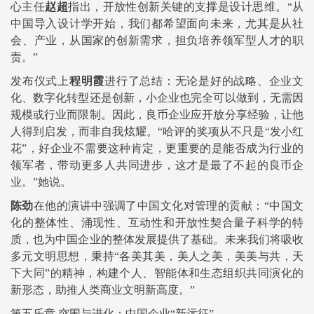
心主任
赵超
指出，开放性创新关键的支撑是设计思维。“从
中国导入设计学开始，我们都希望面向未来，尤其是从社
会、产业，从国家的创新需求，担负培养领军型人才的职
责。”
发布仪式上
程明霞
进行了总结：无论是好的战略、企业文
化、数字化转型还是创新，小企业也完全可以做到，无需因
规模或行业而限制。因此，良币企业应开放分享经验，让他
人得到启发，而非自我炫耀。“哈评的奖项从不只是“发小红
花”，好企业不需要这种肯定，更重要的是能否成为行业的
领军者，带动更多人共同进步，这才是最了不起的良币企
业。”她说。
陈劲
在他的演讲中强调了中国文化对管理的贡献：“中国文
化的整体性、涌现性、互动性和开放性契合量子科学的特
质，也为中国企业的整体发展提供了基础。未来我们将吸收
多元文明思想，秉持“各美其美，美人之美，美美与共，天
下大同”的精神，构建个人、智能体和生态组织共同演化的
新形态，助推人类商业文明新高度。”
第五乐章 突围与进化：中国企业“新远征”