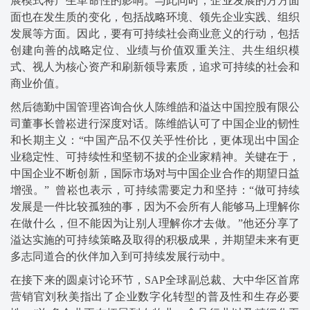
展模式将产生革命性的影响。与此同时，企业发展的方方面
面也在发生质的变化，包括战略环境、领先企业实践、组织
发展等方面。因此，要有可持续社会商业意义的行动，包括
创建向善的战略定位、业绩与价值双重关注、共生组织模
式、视人为核心资产和刷新领导素质，追求可持续的社会和
商业价值。
然后德勤中国管理咨询合伙人陈维皓和溢达中国控股有限公
司董事长曾崧进行深度对话。陈维皓认可了中国企业的韧性
和长期主义：“中国产品不仅关乎性价比，更体现出中国企
业稳定性、可持续性和坚韧不拔的企业家精神。关键在于，
中国企业不断创新，国际市场对与中国企业合作的期望日益
增强。” 曾崧也表示，可持续需要定力和坚持：“做可持续
发展是一件比较孤独的事，因为不会所有人能够马上理解你
在做什么，但不能因为让别人理解你才去做。”他还分享了
溢达实施的可持续策略及取得的积极成果，并期望未来有更
多志同道合的伙伴加入到可持续发展行动中。
在接下来的圆桌讨论环节，SAP全球副总裁、大中华区首席
营销官刘秋美指出了企业数字化转型的普及性和生存必要