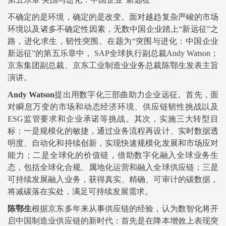
不确定的是环境，确定的是改变。面对越趋复杂严峻的市场
环境以及诸多不确定性因素，无数中国企业踏上“新远征”之
路，进化求生，韧性突围。在题为“突围与进化：中国企业
新远征”的第五乐章中， SAP全球执行副总裁Andy Watson；
京东集团副总裁、京东工业制造业业务总裁陈鄂生发表主旨
演讲。
Andy Watson
提出用数字化三部曲助力企业远征。首先，面
对瞬息万变的市场和动态经济环境、供应链韧性挑战以及
ESG监管要求和企业承诺等挑战。其次，实施三大转型目
标：一是规模化的敏捷，通过业务流程再设计、实时数据透
明度、自动化和持续创新，实现快速规模化发展和市场应对
能力；二是全球化的价值链，借助数字化融入全球业务生
态，包括全球化合规、属地化运营和融入全球供应链；三是
可持续发展融入业务，获得真实、精确、可审计的碳数据，
将减碳落在实处，满足可持续发展需求。
陈鄂生
根据京东多年来从事供应链的经验，认为数智化将开
启中国制造业供应链的新时代：首先是在降本增效上表现突