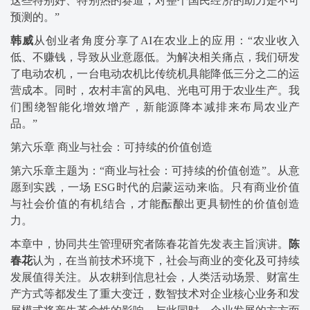
这些特别好、特别热的赛道，对整个国民经济的助力是不可
预测的。”
韩威
从创业者角度分享了AI在农业上的应用：“农业收入
低、不赚钱，导致从业意愿低。为解决相关痛点，我们研发
了电动农机，一台电动农机比传统机具能降低三分之二的运
营成本。同时，农村丰富的风电、光电可用于农业生产。我
们围绕智能化增效增产，新能源降本减排来布局农业产
品。”
第六乐章 商业与社会：可持续的价值创造
第六乐章主题为：“商业与社会：可持续的价值创造”。从意
愿到实践，一场 ESG时代的启蒙运动来临。只有商业价值
与社会价值的有机结合，才能酝酿出更具韧性的价值创造
力。
本章中，协同共生管理研究者陈春花首先发表主旨演讲。
陈
春花
认为，在当前技术环境下，社会与商业的变化及可持续
发展值得关注。从农耕到信息社会，人类活动场景、财富生
产方式等都发生了重大变迁，数智技术对企业核心业务和发