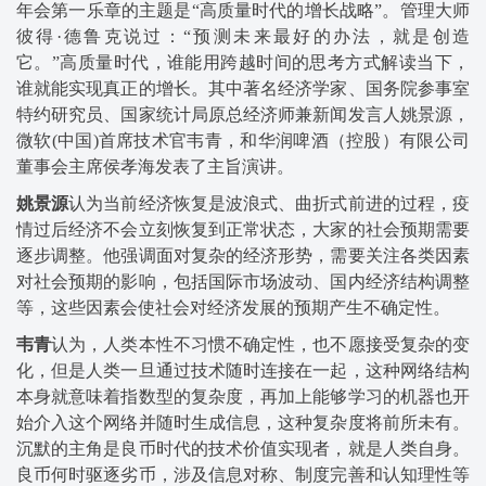
年会第一乐章的主题是“高质量时代的增长战略”。管理大师
彼得·德鲁克说过：“预测未来最好的办法，就是创造
它。”高质量时代，谁能用跨越时间的思考方式解读当下，
谁就能实现真正的增长。其中著名经济学家、国务院参事室
特约研究员、国家统计局原总经济师兼新闻发言人姚景源，
微软(中国)首席技术官韦青，和华润啤酒（控股）有限公司
董事会主席侯孝海发表了主旨演讲。
姚景源
认为当前经济恢复是波浪式、曲折式前进的过程，疫
情过后经济不会立刻恢复到正常状态，大家的社会预期需要
逐步调整。他强调面对复杂的经济形势，需要关注各类因素
对社会预期的影响，包括国际市场波动、国内经济结构调整
等，这些因素会使社会对经济发展的预期产生不确定性。
韦青
认为，人类本性不习惯不确定性，也不愿接受复杂的变
化，但是人类一旦通过技术随时连接在一起，这种网络结构
本身就意味着指数型的复杂度，再加上能够学习的机器也开
始介入这个网络并随时生成信息，这种复杂度将前所未有。
沉默的主角是良币时代的技术价值实现者，就是人类自身。
良币何时驱逐劣币，涉及信息对称、制度完善和认知理性等