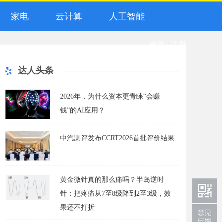
家电
云计算
人工智能
登录
|
注册
达人头条
2026年，为什么资本更青睐“会赚
钱”的AI应用？
中汽测评发布CCRT2026首批评价结果
黄金微针真的那么痛吗？半岛逆时
针：把疼痛从7至8级降到2至3级，效
果还不打折