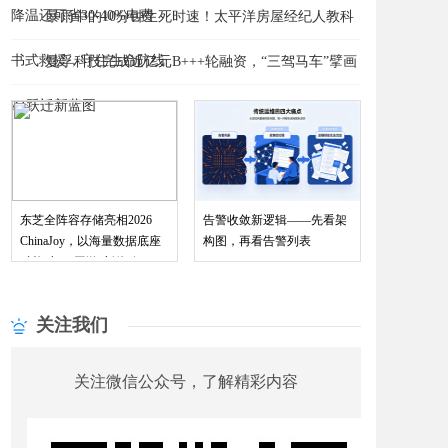
降温还可省30-40%电费
​暴雨中的10分钟生死时速！太平洋房屋经纪人教科
书式救援，守住生命防线
曼孚科技完成近亿元B+++轮融资，“三驾马车”擘画
赋能“与AI同游”新体验
AI跃迁新蓝图
东芝全阵容存储亮相2026
告警收敛新逻辑——先看架
ChinaJoy，以海量数据底座
构图，再看告警列表
关注我们
关注微信公众号，了解精彩内容