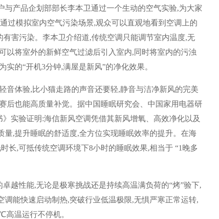
户与产品企划部部长李本卫通过一个生动的空气实验,为大家
。通过模拟室内空气污染场景,观众可以直观地看到空调上的
的有害污染。李本卫介绍道,传统空调只能调节室内温度,无
,可以将室外的新鲜空气过滤后引入室内,同时将室内的污浊
为实的“开机3分钟,满屋是新风”的净化效果。
超轻音体验,比小猫走路的声音还要轻,静音与洁净新风的完美
观赛后也能高质量补觉。据中国睡眠研究会、中国家用电器研
书》实验证明:海信新风空调凭借其新风增氧、高效净化以及
质量,提升睡眠的舒适度,全方位实现睡眠效率的提升。在海
时长,可抵传统空调环境下8小时的睡眠效果,相当于 “1晚多
卓越性能,无论是极寒挑战还是持续高温满负荷的“烤”验下,
调能快速启动制热,突破行业低温极限,无惧严寒正常运转,
8℃高温运行不停机。