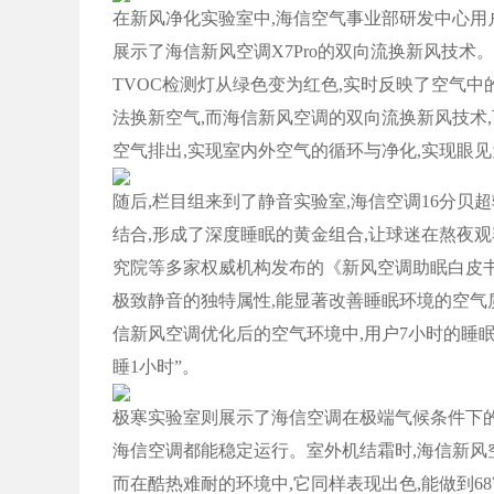
在新风净化实验室中,海信空气事业部研发中心用
展示了海信新风空调X7Pro的双向流换新风技术
TVOC检测灯从绿色变为红色,实时反映了空气中
法换新空气,而海信新风空调的双向流换新风技术
空气排出,实现室内外空气的循环与净化,实现眼见
随后,栏目组来到了静音实验室,海信空调16分贝
结合,形成了深度睡眠的黄金组合,让球迷在熬夜
究院等多家权威机构发布的《新风空调助眠白皮
极致静音的独特属性,能显著改善睡眠环境的空气
信新风空调优化后的空气环境中,用户7小时的睡眠
睡1小时”。
极寒实验室则展示了海信空调在极端气候条件下的
海信空调都能稳定运行。室外机结霜时,海信新风空
而在酷热难耐的环境中,它同样表现出色,能做到6