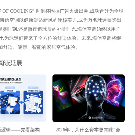
MVP OF COOLING” 世俱杯围挡广告火爆出圈,成功晋升为全球
此,海信空调以健康舒适新风的硬核实力,成为万名球迷票选出
观赛时刻,还是熬夜追球后的补觉时光,海信空调始终以用户
计,为球迷们带来了全方位的舒适体验。未来,海信空调将继
加舒适、健康、智能的家居空气体验。
阅读延展
新逻辑——先看架构
2026年，为什么资本更青睐“会