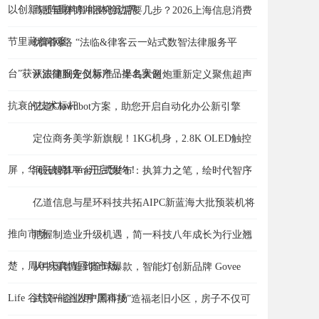
以创新矩阵重构智能体验边界
高质量赛博冲浪究竟需要几步？2026上海信息消费
节里藏着答案
优啊网络 “法临&律客云一站式数智法律服务平
台”获评法律服务创新产品提名案例
从跟随到定义标准：半岛大超炮重新定义聚焦超声
抗衰的技术标杆
亿道Clawdbot方案，助您开启自动化办公新引擎
定位商务美学新旗舰！1KG机身，2.8K OLED触控
屏，华硕破晓Ultra开启预约！
润云智算平台正式发布：执算力之笔，绘时代智序
亿道信息与星环科技共拓AIPC新蓝海大批预装机将
推向市场
把握制造业升级机遇，简一科技八年成长为行业翘
楚，周年庆真情回馈市场
从中国智造到全球爆款，智能灯创新品牌 Govee
Life 谷纬智能首发中国市场
武汉一企业用“黑科技”造福老旧小区，房子不仅可