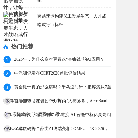
跨越速运构建员工发展生态，人才战
略成行业标杆
热门推荐
2026年，为什么资本更青睐“会赚钱”的AI应用？
中汽测评发布CCRT2026首批评价结果
黄金微针真的那么痛吗？半岛逆时针：把疼痛从7至
8级降到2至3级，效果还不打折
首届全球（深圳）“AI+时尚”大赛落幕，AeroBand
空气乐队荣获「年度双创产品」
万物有灵，端智无界 | 亿道携 AI 智能中枢亿灵亮相
WAIC 2026
亿道数码携全品类AI终端亮相COMPUTEX 2026，