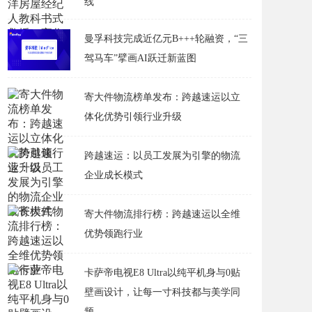
线
曼孚科技完成近亿元B+++轮融资，“三
驾马车”擘画AI跃迁新蓝图
寄大件物流榜单发布：跨越速运以立
体化优势引领行业升级
跨越速运：以员工发展为引擎的物流
企业成长模式
寄大件物流排行榜：跨越速运以全维
优势领跑行业
卡萨帝电视E8 Ultra以纯平机身与0贴
壁画设计，让每一寸科技都与美学同
频