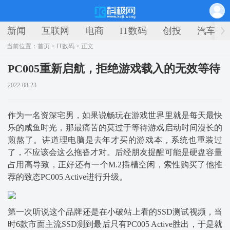
新闻
互联网
电商
IT数码
创投
汽车
当前位置：
首页
>
IT数码
> 正文
PC005重新启航，拒绝游戏载入的无效等待
2022-08-23
作为一名资深宅男，如果说畅玩在游戏世界里就是每天最快
乐的咸鱼时光，那最痛苦的莫过于等待游戏启动时间漫长的
煎熬了。讲道理电脑是去年才买的游戏本，系统也重装过
了，不应该会这么拖沓才对。后经朋友提醒可能是硬盘容量
占用高导致，正好还有一个M.2插槽空闲，索性购买了他推
荐的致态PC005 Active进行升级。
第一次听说这个品牌还是在小破站上看的SSD测试视频，当
时6款市面主流SSD测到最后只有PC005 Active胜出，于是就