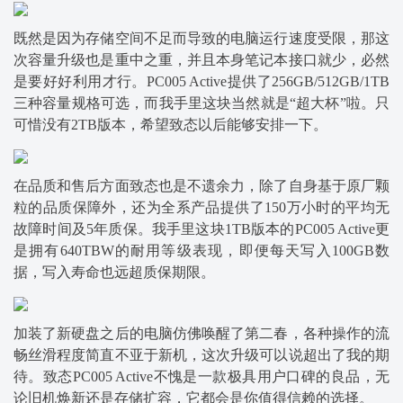
既然是因为存储空间不足而导致的电脑运行速度受限，那这
次容量升级也是重中之重，并且本身笔记本接口就少，必然
是要好好利用才行。PC005 Active提供了256GB/512GB/1TB
三种容量规格可选，而我手里这块当然就是“超大杯”啦。只
可惜没有2TB版本，希望致态以后能够安排一下。
在品质和售后方面致态也是不遗余力，除了自身基于原厂颗
粒的品质保障外，还为全系产品提供了150万小时的平均无
故障时间及5年质保。我手里这块1TB版本的PC005 Active更
是拥有640TBW的耐用等级表现，即便每天写入100GB数
据，写入寿命也远超质保期限。
加装了新硬盘之后的电脑仿佛唤醒了第二春，各种操作的流
畅丝滑程度简直不亚于新机，这次升级可以说超出了我的期
待。致态PC005 Active不愧是一款极具用户口碑的良品，无
论旧机焕新还是存储扩容，它都会是你值得信赖的选择。