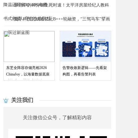
降温还可省30-40%电费
​暴雨中的10分钟生死时速！太平洋房屋经纪人教科
书式救援，守住生命防线
曼孚科技完成近亿元B+++轮融资，“三驾马车”擘画
赋能“与AI同游”新体验
AI跃迁新蓝图
东芝全阵容存储亮相2026
告警收敛新逻辑——先看架
ChinaJoy，以海量数据底座
构图，再看告警列表
关注我们
关注微信公众号，了解精彩内容