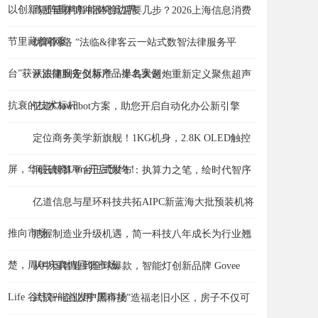
以创新矩阵重构智能体验边界
高质量赛博冲浪究竟需要几步？2026上海信息消费
节里藏着答案
优啊网络 “法临&律客云一站式数智法律服务平
台”获评法律服务创新产品提名案例
从跟随到定义标准：半岛大超炮重新定义聚焦超声
抗衰的技术标杆
亿道Clawdbot方案，助您开启自动化办公新引擎
定位商务美学新旗舰！1KG机身，2.8K OLED触控
屏，华硕破晓Ultra开启预约！
润云智算平台正式发布：执算力之笔，绘时代智序
亿道信息与星环科技共拓AIPC新蓝海大批预装机将
推向市场
把握制造业升级机遇，简一科技八年成长为行业翘
楚，周年庆真情回馈市场
从中国智造到全球爆款，智能灯创新品牌 Govee
Life 谷纬智能首发中国市场
武汉一企业用“黑科技”造福老旧小区，房子不仅可