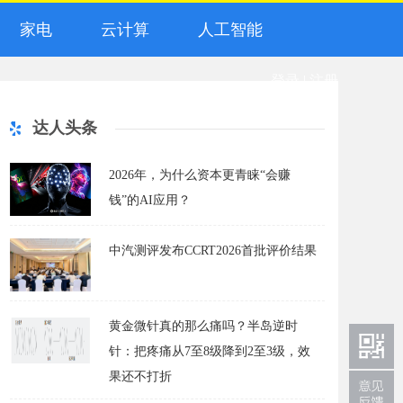
家电
云计算
人工智能
登录
|
注册
达人头条
2026年，为什么资本更青睐“会赚
钱”的AI应用？
中汽测评发布CCRT2026首批评价结果
黄金微针真的那么痛吗？半岛逆时
针：把疼痛从7至8级降到2至3级，效
果还不打折