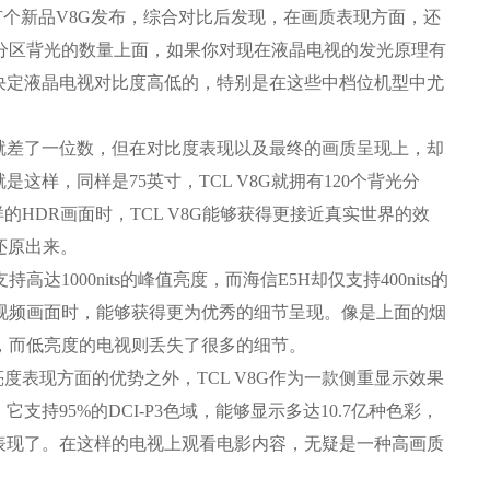
有个新品V8G发布，综合对比后发现，在画质表现方面，还
现在分区背光的数量上面，如果你对现在液晶电视的发光原理有
决定液晶电视对比度高低的，特别是在这些中档位机型中尤
就差了一位数，但在对比度表现以及最终的画质呈现上，却
样，同样是75英寸，TCL V8G就拥有120个背光分
的HDR画面时，TCL V8G能够获得更接近真实世界的效
还原出来。
达1000nits的峰值亮度，而海信E5H却仅支持400nits的
比的视频画面时，能够获得更为优秀的细节呈现。像是上面的烟
见，而低亮度的电视则丢失了很多的细节。
度表现方面的优势之外，TCL V8G作为一款侧重显示效果
持95%的DCI-P3色域，能够显示多达10.7亿种色彩，
准表现了。在这样的电视上观看电影内容，无疑是一种高画质