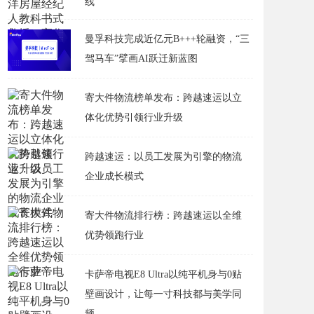
线
曼孚科技完成近亿元B+++轮融资，“三
驾马车”擘画AI跃迁新蓝图
寄大件物流榜单发布：跨越速运以立
体化优势引领行业升级
跨越速运：以员工发展为引擎的物流
企业成长模式
寄大件物流排行榜：跨越速运以全维
优势领跑行业
卡萨帝电视E8 Ultra以纯平机身与0贴
壁画设计，让每一寸科技都与美学同
频