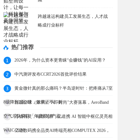
跨越速运构建员工发展生态，人才战
略成行业标杆
热门推荐
2026年，为什么资本更青睐“会赚钱”的AI应用？
中汽测评发布CCRT2026首批评价结果
黄金微针真的那么痛吗？半岛逆时针：把疼痛从7至
8级降到2至3级，效果还不打折
首届全球（深圳）“AI+时尚”大赛落幕，AeroBand
空气乐队荣获「年度双创产品」
万物有灵，端智无界 | 亿道携 AI 智能中枢亿灵亮相
WAIC 2026
亿道数码携全品类AI终端亮相COMPUTEX 2026，