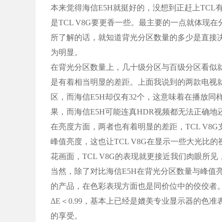
本来觉得海信E5H就挺好的，没想到正赶上TCL
是TCL V8G要更香一些。最主要的一点就体
所了解的话，就知道背光分区数量的多少是直接
为明显。
在背光分区数量上，几十级分区与百级分区看似
是有着相当明显的差距。上面我说到的两款电视就是这
区，而海信E5H却仅有32个，这意味着在播放同样
果，而海信E5H可能连真HDR视频都无法正确地
在亮度方面，两者也有着明显的差距，TCL V8G支持高
峰值亮度，这也让TCL V8G在显示一些大光
花画面，TCL V8G的表现就更接近我们肉眼所
当然，除了对比海信E5H在背光分区数量与峰值亮
的产品，在色彩表现方面也是同价位中的佼佼者。它支
ΔE＜0.99，基本上已经是媲美专业显示器的色
的享受。