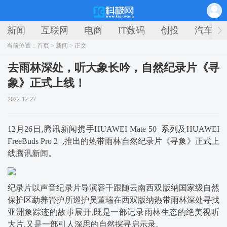
新闻
互联网
电商
IT数码
创投
汽车
当前位置：
首页
>
新闻
> 正文
去雨林深处，听大象长吟，自然纪录片《寻
象》正式上线！
2022-12-27
12月26日,腾讯新闻携手HUAWEI Mate 50 系列及HUAWEI
FreeBuds Pro 2 ,推出的热带雨林自然纪录片《寻象》正式上
线腾讯新闻。
纪录片以声音纪录片导演容千跟随云南西双版纳国家级自然
保护区勐养管护所巡护员董瑞在西双版纳热带雨林深处寻找
亚洲象踪迹的故事展开,既是一部记录雨林生态的绝美视听
大片,又是一部引人深思的自然探寻启示录。