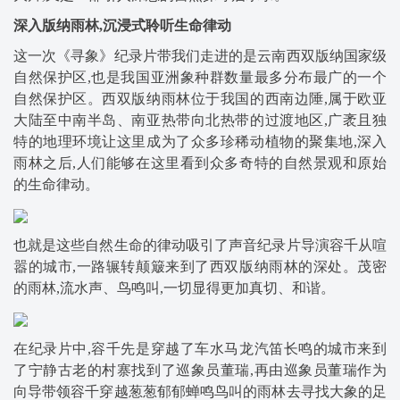
深入版纳雨林,沉浸式聆听生命律动
这一次《寻象》纪录片带我们走进的是云南西双版纳国家级
自然保护区,也是我国亚洲象种群数量最多分布最广的一个
自然保护区。西双版纳雨林位于我国的西南边陲,属于欧亚
大陆至中南半岛、南亚热带向北热带的过渡地区,广袤且独
特的地理环境让这里成为了众多珍稀动植物的聚集地,深入
雨林之后,人们能够在这里看到众多奇特的自然景观和原始
的生命律动。
也就是这些自然生命的律动吸引了声音纪录片导演容千从喧
嚣的城市,一路辗转颠簸来到了西双版纳雨林的深处。茂密
的雨林,流水声、鸟鸣叫,一切显得更加真切、和谐。
在纪录片中,容千先是穿越了车水马龙汽笛长鸣的城市来到
了宁静古老的村寨找到了巡象员董瑞,再由巡象员董瑞作为
向导带领容千穿越葱葱郁郁蝉鸣鸟叫的雨林去寻找大象的足