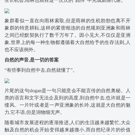
生长机会,雨林也就在这一次次的“蹭痒”中完成新陈代谢。
象群看似一直在向雨林索取,但是雨林的生机勃勃也离不开
象群的特意耕耘,这样的紧密相连的自然规则亚洲象和雨林
之间已经默契执行了数千万年了。因小见大,不仅仅是亚洲
象,世界上的每一种生物都遵循着大自然给予的生存法则,人
也不应该例外。
自然的声音,是一切的答案
“有些事到自然中去,自然就懂了”。
片尾的这句slogan是一句只能意会不能言传的自然奥秘。人
类的语言和文字无法企及到的高度,到自然中去,也许就是一
缕风、一片叶或者是一声亚洲象的长吟,这就是大自然的魅
力,它不语,但是润物细无声。
随着城市发展进程的逐渐推进,人们的生活越来越繁忙,大众
触及自然的机会开始变得越来越微小,而自然纪录片的价值