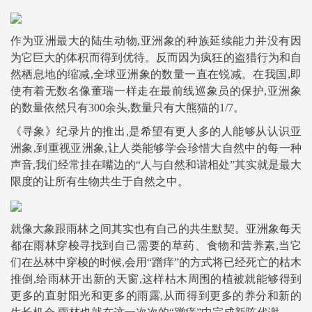
作为亚洲最大的陆生动物,亚洲象的种族延续能力并没有因
为它巨大的体积而得到优待。反而因为疯狂的盗猎行为和自
然栖息地的缩减,全球亚洲象的数量一直在锐减。在我国,即
使有着无数名像董瑞一样走在最前线巡象员的保护,亚洲象
的数量依然只有300余头,数量只有大熊猫的1/7。
《寻象》纪录片的推出,是希望有更人多的人能够从认识亚
洲象,到重视亚洲象,让人类能够学会珍惜大自然中的每一种
声音,我们经常挂在嘴边的“人与自然和谐相处”其实就是最大
限度的让所有生物共生于自然之中。
就像大象跟雨林之间其实也有自己的共生默契。亚洲象每天
都在雨林穿梭寻找到自己需要的草药、食物和营养素,当它
们在丛林中穿梭的时候,会用“蹭痒”的方式将已经死亡的枯木
推倒,给雨林开出新的天窗,这样枯木周围的植被就能够得到
更多的直射阳光和更多的雨露,从而得到更多的养分和新的