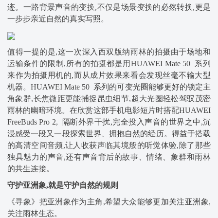
迹。一路背景声音的变换,不仅是场景变换的必然转换,更是
一步步亲近自然的真实写照。
值得一提的是,这一次深入西双版纳雨林的拍摄由于场地和
运输条件的限制,所有的拍摄都是用HUAWEI Mate 50 系列
来作为拍摄用机的,而从成片效果来看会发现丝毫不输大型
机器。HUAWEI Mate 50 系列的可变光圈能够更好的锁定主
角象群,长焦微距更能捕捉昆虫细节,超大光圈轻松驾驭茂密
雨林的幽暗环境。在欣赏这部手机电影短片时搭配HUAWEI
FreeBuds Pro 2, 隔断外界干扰,完全投入声音的世界之中,沉
浸感受一段又一段探索世界、拥抱自然的经历。得益于搭载
的高清空间音频,让人收获声临其境般的听觉体验,除了那些
独具魅力的声音,还有声音背后的故事、情绪、象群和雨林
的共生连接。
守护亚洲象,就是守护自然的规则
《寻象》把亚洲象作为主角,希望大众能够更加关注亚洲象,
关注雨林生态。