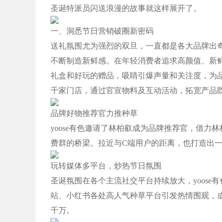
圣诞特派员闪送浪漫的故事就这样展开了。
一、洞悉节日营销破圈新密码
送礼氛围尤为强烈的双旦，一直都是各大品牌出
不断制造新鲜感。在年轻消费者追求高颜值、新鲜
礼盒和好玩的赠品，吸睛引爆声量和关注度，为品
千家门店，通过官宣物料及互动活动，拓宽产品
品牌好物推荐官力推种草
yoose有色邀请了林柏叡成为品牌推荐官，借
费群的桥梁。拉近与C端用户的距离，也打造出
玩转媒体多平台，炒热节日氛围
圣诞氛围在各个主流社交平台持续放大，yoose
站、小红书各处高人气种草平台引发热情围观，
千万。