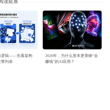
阅读延展
新逻辑——先看架构
2026年，为什么资本更青睐“会
告警列表
赚钱”的AI应用？