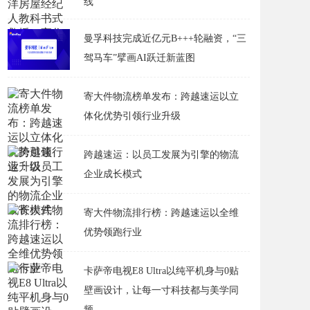
线
曼孚科技完成近亿元B+++轮融资，“三
驾马车”擘画AI跃迁新蓝图
寄大件物流榜单发布：跨越速运以立
体化优势引领行业升级
跨越速运：以员工发展为引擎的物流
企业成长模式
寄大件物流排行榜：跨越速运以全维
优势领跑行业
卡萨帝电视E8 Ultra以纯平机身与0贴
壁画设计，让每一寸科技都与美学同
频