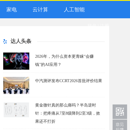
家电
云计算
人工智能
登录
|
注册
达人头条
2026年，为什么资本更青睐“会赚
钱”的AI应用？
中汽测评发布CCRT2026首批评价结果
黄金微针真的那么痛吗？半岛逆时
针：把疼痛从7至8级降到2至3级，效
果还不打折