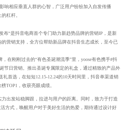
OL去影响相应垂直人群的心智，广泛用户纷纷加入自发传播
上的杠杆。
发布“是抖音电商首个专门助力新趋势品牌的营销IP，是新
内的营销支持，全方位帮助新品牌在抖音生态成长，至今已
牌，在刚刚过去的“有色圣诞潮流季”里，yoose有色携手#抖
圣诞节日营销。推出圣诞专属限定的礼盒，通过精致的产品外
首选，在短短12.15-12.24的10天时间里，抖音单渠道销
款榜TOP1，收获亮眼成绩。
硬实力出发站稳脚跟，拉进与用户的距离。同时，致力于打造
新生活方式，唤醒用户对于美好生活的热爱，期待通过设计好