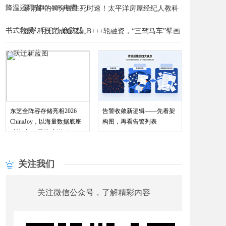
降温还可省30-40%电费
​暴雨中的10分钟生死时速！太平洋房屋经纪人教科
书式救援，守住生命防线
曼孚科技完成近亿元B+++轮融资，“三驾马车”擘画
赋能“与AI同游”新体验
AI跃迁新蓝图
东芝全阵容存储亮相2026
告警收敛新逻辑——先看架
ChinaJoy，以海量数据底座
构图，再看告警列表
关注我们
关注微信公众号，了解精彩内容