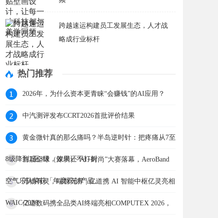
跨越速运构建员工发展生态，人才战
略成行业标杆
热门推荐
2026年，为什么资本更青睐“会赚钱”的AI应用？
中汽测评发布CCRT2026首批评价结果
黄金微针真的那么痛吗？半岛逆时针：把疼痛从7至
8级降到2至3级，效果还不打折
首届全球（深圳）“AI+时尚”大赛落幕，AeroBand
空气乐队荣获「年度双创产品」
万物有灵，端智无界 | 亿道携 AI 智能中枢亿灵亮相
WAIC 2026
亿道数码携全品类AI终端亮相COMPUTEX 2026，