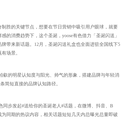
奇制胜的关键节点，想要在节日营销中吸引用户眼球，就要
感的消费趋势下，这个圣诞，yoose有色借力「圣诞闪送」
牌带来新话题。12月，圣诞闪送礼盒也全面进驻全国线下5
既有场景。
力林柏叡的明星认知度与阳光、帅气的形象，搭建品牌与年轻消
一条简短直接的品牌认知路径。
有色同步发起#送给你的圣诞老人#话题，在微博、抖音、B
成为同期的热议内容，相关话题短短几天内总曝光总量即破