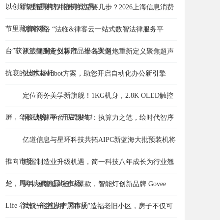
以创新矩阵重构智能体验边界
高质量赛博冲浪究竟需要几步？2026上海信息消费
节里藏着答案
优啊网络 “法临&律客云一站式数智法律服务平
台”获评法律服务创新产品提名案例
从跟随到定义标准：半岛大超炮重新定义聚焦超声
抗衰的技术标杆
亿道Clawdbot方案，助您开启自动化办公新引擎
定位商务美学新旗舰！1KG机身，2.8K OLED触控
屏，华硕破晓Ultra开启预约！
润云智算平台正式发布：执算力之笔，绘时代智序
亿道信息与星环科技共拓AIPC新蓝海大批预装机将
推向市场
把握制造业升级机遇，简一科技八年成长为行业翘
楚，周年庆真情回馈市场
从中国智造到全球爆款，智能灯创新品牌 Govee
Life 谷纬智能首发中国市场
武汉一企业用“黑科技”造福老旧小区，房子不仅可