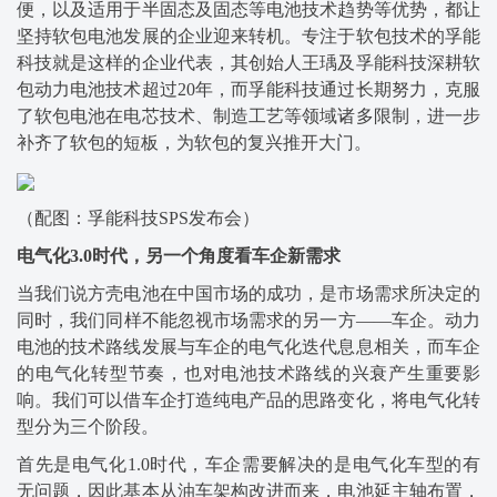
便，以及适用于半固态及固态等电池技术趋势等优势，都让
坚持软包电池发展的企业迎来转机。专注于软包技术的孚能
科技就是这样的企业代表，其创始人王瑀及孚能科技深耕软
包动力电池技术超过20年，而孚能科技通过长期努力，克服
了软包电池在电芯技术、制造工艺等领域诸多限制，进一步
补齐了软包的短板，为软包的复兴推开大门。
（配图：孚能科技SPS发布会）
电气化3.0时代，另一个角度看车企新需求
当我们说方壳电池在中国市场的成功，是市场需求所决定的
同时，我们同样不能忽视市场需求的另一方——车企。动力
电池的技术路线发展与车企的电气化迭代息息相关，而车企
的电气化转型节奏，也对电池技术路线的兴衰产生重要影
响。我们可以借车企打造纯电产品的思路变化，将电气化转
型分为三个阶段。
首先是电气化1.0时代，车企需要解决的是电气化车型的有
无问题，因此基本从油车架构改进而来，电池延主轴布置，