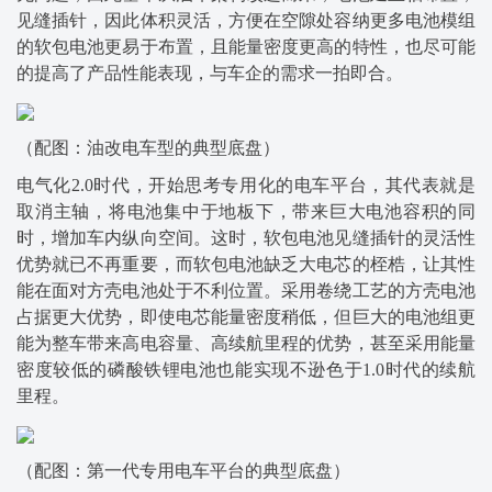
见缝插针，因此体积灵活，方便在空隙处容纳更多电池模组
的软包电池更易于布置，且能量密度更高的特性，也尽可能
的提高了产品性能表现，与车企的需求一拍即合。
（配图：油改电车型的典型底盘）
电气化2.0时代，开始思考专用化的电车平台，其代表就是
取消主轴，将电池集中于地板下，带来巨大电池容积的同
时，增加车内纵向空间。这时，软包电池见缝插针的灵活性
优势就已不再重要，而软包电池缺乏大电芯的桎梏，让其性
能在面对方壳电池处于不利位置。采用卷绕工艺的方壳电池
占据更大优势，即使电芯能量密度稍低，但巨大的电池组更
能为整车带来高电容量、高续航里程的优势，甚至采用能量
密度较低的磷酸铁锂电池也能实现不逊色于1.0时代的续航
里程。
（配图：第一代专用电车平台的典型底盘）