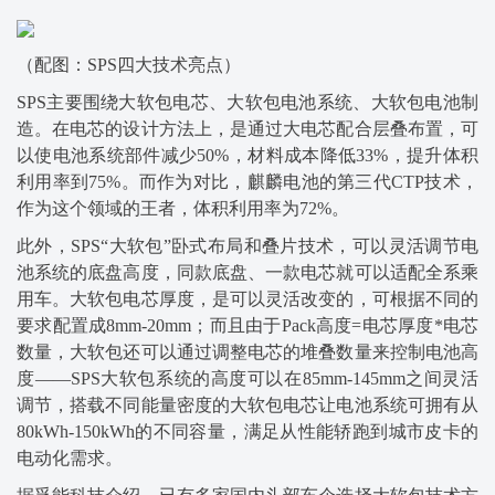
（配图：SPS四大技术亮点）
SPS主要围绕大软包电芯、大软包电池系统、大软包电池制
造。在电芯的设计方法上，是通过大电芯配合层叠布置，可
以使电池系统部件减少50%，材料成本降低33%，提升体积
利用率到75%。而作为对比，麒麟电池的第三代CTP技术，
作为这个领域的王者，体积利用率为72%。
此外，SPS“大软包”卧式布局和叠片技术，可以灵活调节电
池系统的底盘高度，同款底盘、一款电芯就可以适配全系乘
用车。大软包电芯厚度，是可以灵活改变的，可根据不同的
要求配置成8mm-20mm；而且由于Pack高度=电芯厚度*电芯
数量，大软包还可以通过调整电芯的堆叠数量来控制电池高
度——SPS大软包系统的高度可以在85mm-145mm之间灵活
调节，搭载不同能量密度的大软包电芯让电池系统可拥有从
80kWh-150kWh的不同容量，满足从性能轿跑到城市皮卡的
电动化需求。