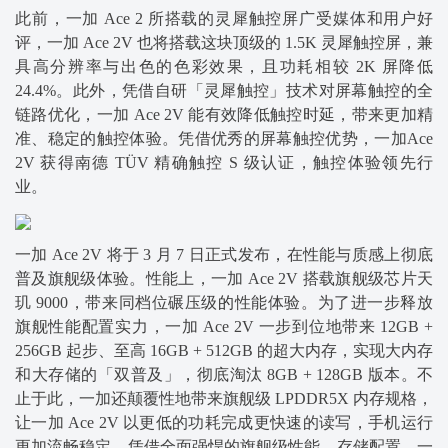
此前，一加 Ace 2 所搭载的灵犀触控屏广受媒体和用户好
评，一加 Ace 2V 也将搭载这块顶级的 1.5K 灵犀触控屏，兼
具高分辨率与出色的色彩效果，且功耗相较 2K 屏降低
24.4%。此外，凭借自研「灵犀触控」技术对屏幕触控的全
链路优化，一加 Ace 2V 能有效降低触控时延，带来更加精
准、稳定的触控体验。凭借优秀的屏幕触控优势，一加Ace
2V 获得南德 TÜV 精确触控 S 级认证，触控体验领先行
业。
一加 Ace 2V 将于 3 月 7 日正式发布
，
在性能与质感上彻底
普及旗舰级体验。性能上，一加 Ace 2V 搭载旗舰级芯片天
玑 9000，带来同档位碾压级
的
性能体验。为了进一步释放
旗舰性能配置实力，一加 Ace 2V 一步到位地带来 12GB +
256GB 起步、至高 16GB + 512GB 的超大内存，实现大内存
和大存储的「双普及」，彻底淘汰 8GB + 128GB 版本。不
止于此，一加还颠覆性地带来旗舰级 LPDDR5X 内存规格，
让一加 Ace 2V 以更低的功耗完成更快速的读写，手机运行
更加流畅稳定。凭借全面强悍的旗舰级性能、存储配置，一