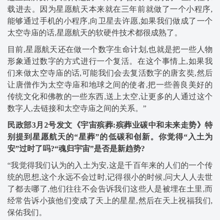
载进去。因为星愿航天本来就在三年前就做了一个小程序,
能够通过手机的小程序,向卫星去许愿,如果我们做成了一个
太空寺庙的话,星愿航天的软硬件技术都很成熟了。
目前,星愿航天还在做一个数字生命计划,也就是把一些人物
形象通过数字的方式进行一个复活。在这个事情上,如果我
们来做太空寺庙的话,可能我们会去复活数字的唐玄奘,然后
让唐僧作为太空寺庙和地球之间的使者,把一些善良美好的
传统文化和佛教的一些东西,送上太空,让更多的人通过这个
数字人,去链接和太空寺庙之间的关系。”
民政部3月2号发文《宇宙殡葬:殡葬业碳中和未来走势》特
别提到星愿航天的“星葬”的低碳和创新。你觉得“入土为
安”过时了吗?“魂归宇宙”是否是新趋势?
“我觉得我们认为的入土为安,这是千百年来的人们的一个传
统的思想,这个永远不会过时,记得很小的时候,问大人人去世
了都去哪了,他们往往不会告诉我们这些人是被埋在土里,而
经常告诉小孩他们变成了天上的星星,然后在天上祝福我们,
保佑我们。