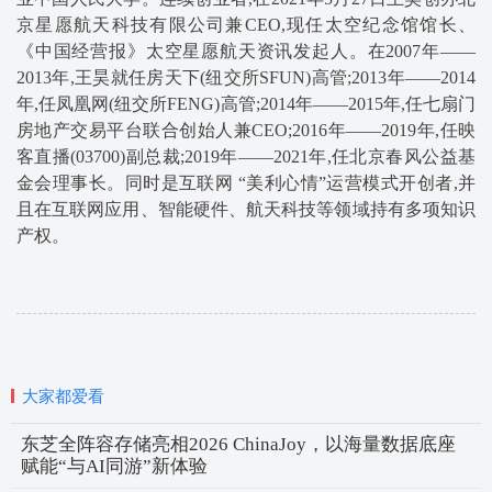
京星愿航天科技有限公司兼CEO,现任太空纪念馆馆长、
《中国经营报》太空星愿航天资讯发起人。在2007年——
2013年,王昊就任房天下(纽交所SFUN)高管;2013年——2014
年,任凤凰网(纽交所FENG)高管;2014年——2015年,任七扇门
房地产交易平台联合创始人兼CEO;2016年——2019年,任映
客直播(03700)副总裁;2019年——2021年,任北京春风公益基
金会理事长。同时是互联网 “美利心情”运营模式开创者,并
且在互联网应用、智能硬件、航天科技等领域持有多项知识
产权。
大家都爱看
东芝全阵容存储亮相2026 ChinaJoy，以海量数据底座
赋能“与AI同游”新体验