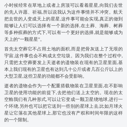
小时候经常在草地上或者上房顶可以看着星星,向我们去世
的先人许愿、祈福,所以说我认为这件事情并不冲突。航天
把去世的人变成天上的星星,这件事可能会实现,真正的做到
能够让人们可以选择有一个新的选择,在土葬、海葬、树葬
等多种殡葬的方式下,可以有一个更好的选择,就是能够成为
天上的“一颗星星”。
首先太空葬它不占用土地的面积,而是把骨灰送上了无垠的
宇宙,这件事也会不构成太空垃圾。因为我们在整个过程中,
只需把太空葬要发上天逝者的遗物装在现有的卫星里面,基
本上我们现有的卫星也有达到几十公斤或者几百公斤以上的
大型卫星,这些卫星的功能都不会受影响。
逝者的遗物会作为一个配重搭载物装在卫星里面,在不影响
卫星的使用功能的前提下,去把他们送上太空的。现在的太
空舱我们有几种形式,可以让它变成一颗卫星绕地球,进行一
个环绕,另外也可以把它送到一些别的星球上去,比如月球火
星让它落在其他星球上,那它也没有产权和时间年限的这样
的一个限制。