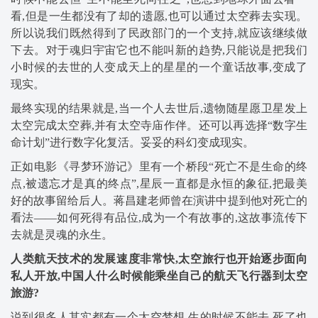
看,但是一生都没有了却的遗愿,也可以通过太空葬去实现。
所以说我们既然得到了民政部门的一个支持,就应该继续做
下去。对于魂归宇宙它也不能叫新的趋势,只能说是把我们
小时候的去世的人变成天上的星星的一个童话故事,变成了
现实。
最终实现的结果就是,当一个人去世后,遗物随星愿卫星发上
太空完成太空葬,并有太空寺庙作伴。还可以再选择“数字生
命计划”进行数字化复活。妥妥的科幻变成现实。
正如电影《寻梦环游记》里有一个桥段“死亡不是生命的终
点,被遗忘才是真的终点”,星辰一直都是永恒的象征,把最美
好的故事留给后人。蒋昌建老师曾在演讲中提到他对死亡的
看法——如何死得有品位,成为一个有故事的,这故事流传下
去就是灵魂的永生。
人类航天技术的发展速度非常快,太空旅行也开始
逐步
面向
私人开放,中国人什么时候能乘坐自己的航天飞行器到太空
旅游?
说到很多人其实都有一个太空梦想,生的时候不能去,死了也