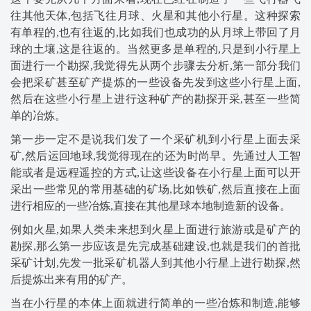
往其他天体,包括飞往月球、火星和其他小行星。这种探索
有单程的,也有往返的,比如我们也成功的从月球上带回了月
球的土壤,这是往返的。当然更多是单程的,只是到小行星上
面进行一个勘探,我觉得先从两个步骤去分析,第一部分我们
会把采矿甚至矿产提炼的一些设备先发到这些小行星上面,
然后在这些小行星上进行这种矿产的勘探开采,甚至一些简
单的冶炼。
第一步一定不是说我们发了一个采矿机到小行星上面去采
矿,然后运回地球,我觉得现在的还为时尚早。先通过人工智
能或者是远程遥控的方式,让这些设备在小行星上面可以开
采出一些常见的常用基础的矿场,比如铁矿,然后直接在上面
进行相应的一些冶炼,直接在其他星球本地制造新的设备。
例如火星,如果人类未来想到火星上面进行旅游或是矿产的
勘探,那么第一步应该是先完成基础建设,也就是我们的首批
采矿计划,先发一批采矿机器人到其他小行星上进行勘探,然
后提炼出来有用的矿产。
当在小行星的本体上面就进行简单的一些冶炼和制造,能够