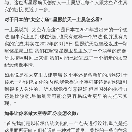
与。这也离星愿航天创始人一土昊想让每个人跟太空产生真
实的链接,更近了一步。
对于日本的“太空寺庙”,星愿航天一土昊怎么看?
一土昊说到:“太空寺庙这个是日本在2021年提出来的一个想
法,但事实上直到现在他们也只有这样一个想法,也并没有真
实的完成,其实在2022年的3月5日,星愿航天就曾经发过一颗
暄铭星愿卫星,我们在暄铭星愿卫星里放了一个翡翠的佛像,
所以按照时间上来讲,我们可能已经完成了一个初步的太空
纪念佛像事情。
如果说是在太空里去建寺庙,这个事还是蛮新鲜的,能够对于
传承一些传统文化的内容,我觉得这个事可能还是能够吸引
到很多人关注的。所以我觉得创意很好,但是国外的执行力
还是比较弱,星愿航天可能会更容易或者更早的去把它实
现。”
如果让你来做太空寺庙,你会怎么做?
“首先我们是以传承传统文化的一个点去进行设计,重点是把
这里面所要向人们传递的一种对于善良、美好的一些向往承