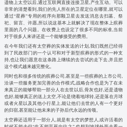
遗物上太空以后,通过互联网直接连接卫星,产生互动。可以
非常的清楚看到,我们的先人所在的卫星定位在哪里,就可以
通过“星葬”专用的程序向那颗卫星去发送消息去扫墓、祭
祀、留言、许愿,所以说这基本上就解决了现在整体上殡葬
里面的几个问题。在收费上也设定了很多不同的标准,当前
对于很多人来讲还是一个能够接受的费用。
在今年我们还有太空葬的实体发送的计划,我们既然已经得
到了民政部门的一个认可和对于新型殡葬的形式的一种支
持,也让我们愿意在这条路上继续的去尝试的走下去,并且把
这个模式越来越完整化。
同时也和很多传统的殡葬公司,甚至是一些殡葬的上市公司,
洽谈一些服务更加完善的合作模式,战略合作也是为了在未
来真正的能够帮助一部分人在去世以后,骨灰也好,还是遗物
也好,能够真正的送上太空,不论是绕着地球转,还是落在月球
或者火星以及其他小行星上,能让他们去世的人有一个更好
的归宿,甚至能让他未来的子孙后代永远的传颂。
太空葬还适用于一部分人,就是有太空的梦想人,或许活着的
时候不能去但“生不能至死向往之”,也想到地球外面去看一