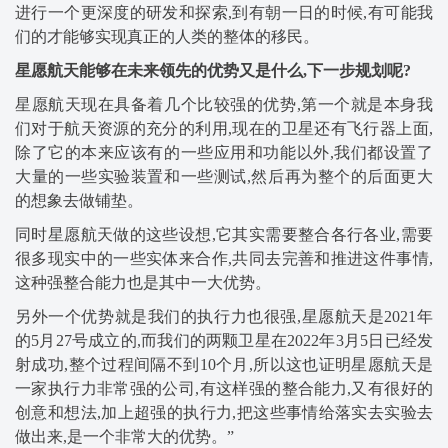
进行一个更深度的研发和探索,到有朝一日的时候,有可能我
们的才能够实现真正的人类的整体的移民。
星愿航天
能够在未来领先的优势又是什么
,下一步规划呢
?
星愿航天现在具备着几个比较强的优势,第一个就是本身我
们对于航天资源的充分的利用,现在的卫星还有飞行器上面,
除了它的本来应该有的一些应用和功能以外,我们都设置了
大量的一些实验装置和一些测试,然后再为整个的后面更大
的想象去做铺垫。
同时星愿航天做的这些设想,它其实需要整合各行各业,需要
很多现实中的一些实体来合作,共同去完善和推进这件事情,
这种强整合能力也是其中一大优势。
另外一个优势就是我们的执行力也很强,星愿航天是2021年
的5月27号成立的,而我们的两颗卫星在2022年3月5日已经发
射成功,整个过程间隔不到10个月,所以这也证明星愿航天是
一家执行力非常强的公司,有这样强的整合能力,又有很好的
创意和想法,加上超强的执行力,把这些事情给落实去实验去
做出来,是一个非常大的优势。”