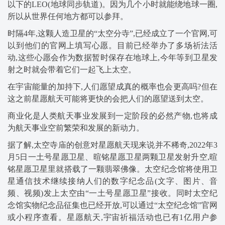
以下的LEO(地球同步轨道)。因为几个小时就能绕地球一圈,
所以从世界任何地方都可以参拜。
时隔4年,这颗人造卫星的“太空分寺”,已经成立了一个官网,可
以到他们的官网上填写心愿。目前已经举办了多场祈法活
动,这些心愿会作为数据暂时保存在地球上,今年等到卫星发
射之时就会带着它们一起飞上太空。
在宇宙能量的加持下,人们愿望成真的概率也会更高吗?但在
这之前星愿航天可能将更快的会把人们的愿望送到太空。
商业化是人类航天事业发展到一定阶段的必然产物,也将成
为航天事业空前繁荣和发展的新动力。
据了解,太空寺庙的创意对星愿航天现来说并不稀奇,2022年3
月5日一土号星愿卫星、暄铭星愿卫星两颗卫星发射升空,暄
铭星愿卫星里就搭载了一颗翡翠佛像。太空纪念馆将使用卫
星通信技术继续接纳人们的数字纪念品(文字、图片、音
频、视频)发上太空由“一土号星愿卫星”接收。同时太空纪
念馆实物纪念品征集也已经开放,可以通过“太空纪念馆”官网
或小程序查看。星愿航天,宇宙祈福活动也已有1亿用户参