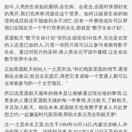
如今,人类的生命如此脆弱,会生病、会老去,会面对亲朋好友
的离开,我们也终将消逝在这个世界。如何让碳基生命的物
理构成目前还不能做到永不消亡,但有一件事情或许可以帮
我们实现在另一个平行世界的永生,那就是“数字生命计划”。
星愿航天“数字生命计划”依托合成现实SR技术,无论是在世
的人还是已故的人,只需一张照片就可以让参与者拥有数字
生命。通过对照片的采样,将人类在元宇宙中建模,让生命在
数字世界中永存。
正如星愿航天创始人一土昊所说,“科幻电影里面的情节,逐渐
都会去验证,然后去实践它,再把它变成每一个普通人都可以
去体验参与的一个太空项目。”
所以说星愿航天最终的根本是让能够通过现在做的事情,让
更多的人通过星愿航天做的每一件事情,关注航天,了解航天,
并且加入航天。相信未来,星愿航天也将携手更多人共赴梦
想之约,一起邂逅时代新浪潮,帮助大家点亮全民航天梦!
注:一土昊本名王昊,出生于1984年10月14日,内蒙古赤峰人,毕
业中国人民大学。连续创业者,在2021年5月27日王昊创办北