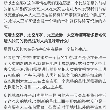
所以太空采矿这件事情在我们现在还是一个比较初级的前期
的铺垫和勘探的状态,未来在大家去核对成本,发现我们能够
以更低的成本从太空把这些稀有矿产带回来的这个前提下,
我觉得太空采矿也会是一个新的一种就获得稀有资源的方
式。
随着太空葬、太空采矿、太空旅游
、
太空寺庙等诸多新名词
进入我们的视线
,
这对人类意味着什么
?
星愿航天其实在是在宇宙中在搭建一个新的生态。
如果想在宇宙中成立建立一个新的生态,甚至是说在开辟一
个人类的新的居所,就是把地球上成熟的模式都要在太空上
去实践一遍,我们需要进行前期的把人类的文明在太空上进
行相应的一个备份,要把人类的传统文化的东西等相应的产
业也搬到太空上去,在太空实现一个完整的星球所需要的去
支撑宏伟的项目一步步的走上实现。
所以就像很多科幻片里的一样,可能有一天会离开我们生活
了这么久的地球,会到新的星球上面去开始新的生活,但是一
定有要有人去在前置做一些尝试,对于地球以外的宇宙空间