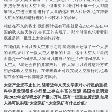
要把骨灰送到太空上去。但事实上,我们对于每一个人都能
够到太空进行旅游,进行了大量的这种投入和研发,也在跟载
人航天的机构进行理论上和技术上的验证。
相信在不久的将来,我们预计极有可能就是在2025年左右,中
国的载人航天旅行,会真正的实现了。那个时候也想看看到
底谁是第一批登上太空的旅行者。
在我们真正可以去太空旅行之前,星愿航天还做了一个大胆
的尝试,设计了一款太空人形象的卫星。这个太空人卫星的
面部是一个led屏幕,大家可以将自己的照片传到led屏幕上。
太空人卫星还会自拍并将照片回传,大家可以通过这种方式
初步体验太空旅行。在未来真正可以实现太空旅行时,也希
望在会的每一位都能参与体验。
太空产业远不止如此,随着近年来天文学家对小行星的重视,
科学家发现很多小行星上存在丰富的资源,美国地质调查
局:2022年全球稀土矿产量30万吨,还有一些重金属资源,如果
人类可以实现“太空采矿”,太空采矿有什么价值?
这个要先从几个方面来看,现在已经在制造了一些飞行器飞