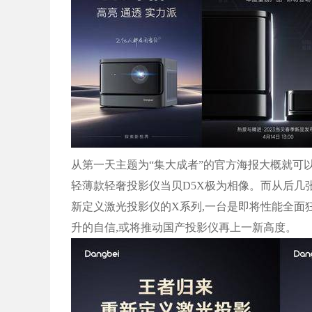
从第一天主题为“集大成者”的官方海报大概就可以猜
轻薄款轻奢投影仪当贝D5X极为相像。而从后几
新定义激光投影仪的X系列,一台是即将性能全面狂
升的自信,或将推动国产投影仪再上一新高度。