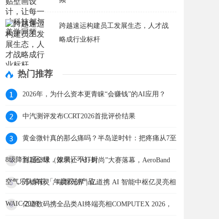
跨越速运构建员工发展生态，人才战
略成行业标杆
热门推荐
2026年，为什么资本更青睐“会赚钱”的AI应用？
中汽测评发布CCRT2026首批评价结果
黄金微针真的那么痛吗？半岛逆时针：把疼痛从7至
8级降到2至3级，效果还不打折
首届全球（深圳）“AI+时尚”大赛落幕，AeroBand
空气乐队荣获「年度双创产品」
万物有灵，端智无界 | 亿道携 AI 智能中枢亿灵亮相
WAIC 2026
亿道数码携全品类AI终端亮相COMPUTEX 2026，