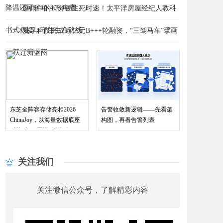
降温还可省30-40%电费
​暴雨中的10分钟生死时速！太平洋房屋经纪人教科
书式救援，守住生命防线
曼孚科技完成近亿元B+++轮融资，“三驾马车”擘画
赋能“与AI同游”新体验
AI跃迁新蓝图
东芝全阵容存储亮相2026
告警收敛新逻辑——先看架
ChinaJoy，以海量数据底座
构图，再看告警列表
关注我们
关注微信公众号，了解精彩内容