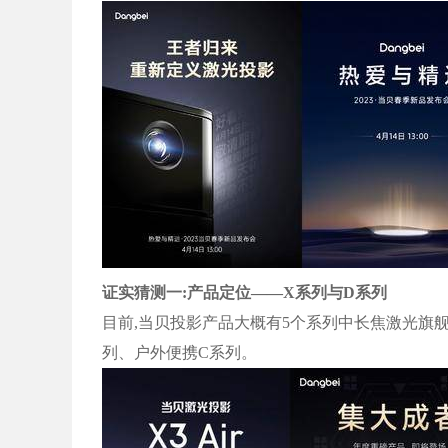
证实猜测一:产品定位——X系列与D系列
目前,当贝投影产品大概有5个系列中长焦激光旗
列、户外便携C系列。