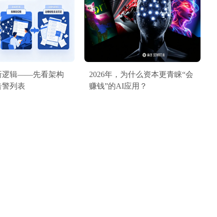
新逻辑——先看架构
2026年，为什么资本更青睐“会
告警列表
赚钱”的AI应用？