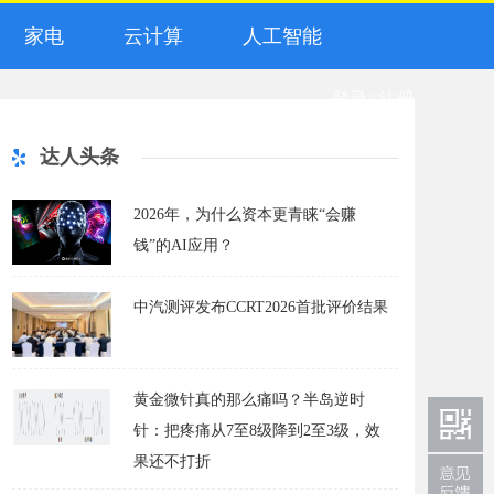
家电
云计算
人工智能
登录
|
注册
达人头条
2026年，为什么资本更青睐“会赚
钱”的AI应用？
中汽测评发布CCRT2026首批评价结果
黄金微针真的那么痛吗？半岛逆时
针：把疼痛从7至8级降到2至3级，效
果还不打折