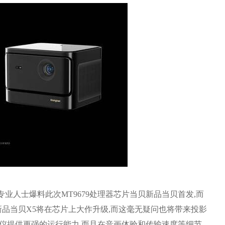
业人士爆料此次MT9679处理器芯片当贝新品当贝首发,而
新品当贝X5将在芯片上大作升级,而这毫无疑问也将带来投影
影仪提供更强的运行能力,而且在音画体验和传输速度等细节