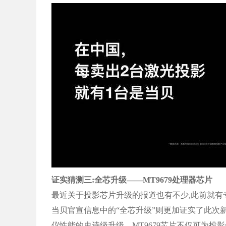
证实猜测三:全芯升级——MT9679处理器芯片
最近关于投影芯片升级的报道也有不少,此前就有专
当贝官宣信息中的“全芯升级”则更加证实了此次
仪性能的史诗级升级。MT9679芯片不仅可为投