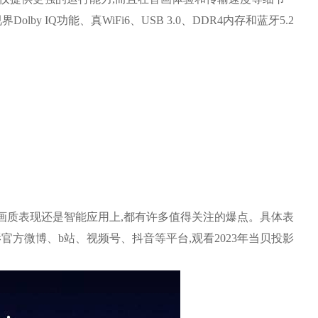
by IQ功能、真WiFi6、USB 3.0、DDR4内存和蓝牙5.2
画质表现还是智能应用上,都有许多值得关注的爆点。具体表
影官方微博、b站、视频号、抖音等平台,观看2023年当贝投影