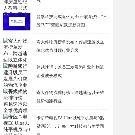
线
曼孚科技完成近亿元B+++轮融资，“三
驾马车”擘画AI跃迁新蓝图
寄大件物流榜单发布：跨越速运以立
体化优势引领行业升级
跨越速运：以员工发展为引擎的物流
企业成长模式
寄大件物流排行榜：跨越速运以全维
优势领跑行业
卡萨帝电视E8 Ultra以纯平机身与0贴
壁画设计，让每一寸科技都与美学同
频