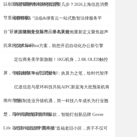
以创新矩阵重构智能体验边界
高质量赛博冲浪究竟需要几步？2026上海信息消费
节里藏着答案
优啊网络 “法临&律客云一站式数智法律服务平
台”获评法律服务创新产品提名案例
从跟随到定义标准：半岛大超炮重新定义聚焦超声
抗衰的技术标杆
亿道Clawdbot方案，助您开启自动化办公新引擎
定位商务美学新旗舰！1KG机身，2.8K OLED触控
屏，华硕破晓Ultra开启预约！
润云智算平台正式发布：执算力之笔，绘时代智序
亿道信息与星环科技共拓AIPC新蓝海大批预装机将
推向市场
把握制造业升级机遇，简一科技八年成长为行业翘
楚，周年庆真情回馈市场
从中国智造到全球爆款，智能灯创新品牌 Govee
Life 谷纬智能首发中国市场
武汉一企业用“黑科技”造福老旧小区，房子不仅可