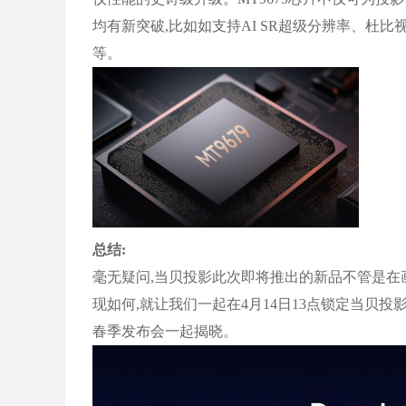
均有新突破,比如如支持AI SR超级分辨率、杜比视界Dol
等。
总结:
毫无疑问,当贝投影此次即将推出的新品不管是在
现如何,就让我们一起在4月14日13点锁定当贝投
春季发布会一起揭晓。