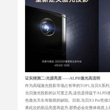
证实猜测二:光源亮度——ALPD激光高流明
作为高端激光投影市场占有率的TOP1,当贝X系
当贝激光投影的认可度之高,这也是得益于ALPD
色激光天生有散斑的缺陷。目前,当贝X3 Pro凭借2
果此次的新品亮度再提升,那势必会在整体画质上