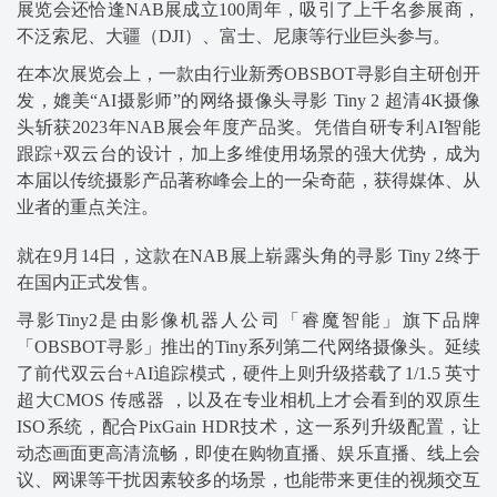
展览会还恰逢NAB展成立100周年，吸引了上千名参展商，
不泛索尼、大疆（DJI）、富士、尼康等行业巨头参与。
在本次展览会上，一款由行业新秀OBSBOT寻影自主研创开
发，媲美“AI摄影师”的网络摄像头寻影 Tiny 2 超清4K摄像
头斩获2023年NAB展会年度产品奖。凭借自研专利AI智能
跟踪+双云台的设计，加上多维使用场景的强大优势，成为
本届以传统摄影产品著称峰会上的一朵奇葩，获得媒体、从
业者的重点关注。
就在9月14日，这款在NAB展上崭露头角的寻影 Tiny 2终于
在国内正式发售。
寻影Tiny2是由影像机器人公司「睿魔智能」旗下品牌
「OBSBOT寻影」推出的Tiny系列第二代网络摄像头。延续
了前代双云台+AI追踪模式，硬件上则升级搭载了1/1.5 英寸
超大CMOS 传感器 ，以及在专业相机上才会看到的双原生
ISO系统，配合PixGain HDR技术，这一系列升级配置，让
动态画面更高清流畅，即使在购物直播、娱乐直播、线上会
议、网课等干扰因素较多的场景，也能带来更佳的视频交互