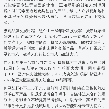
员能够更专注于自己的使命。正如寻影的创始人刘博所
说：“我们希望通过更具创新的产品，帮助大众以视频这种
更具层次的媒介形式表达自我，从而获得更好的社交体
验。 ”
纵观品牌发展历程，这个由一群年轻科技极客、摄影玩家组
研发团队,自成立至今，历经七年风雨，一直初心没改，他
们专注于人工智能与影像、机器人领域的应用型技术研究，
希望通过独具创意、前所未见的创新产品，革新人们视频记
录的方式，变革人们的社交方式与生活方式。
自2019年第一台首台自导演 AI 摄像机面世以来，就被《时
代周刊》杂志评选为2019 年全球百大发明。同年获得
了“CES 亚洲科技创新大奖”，2023成功入选《福布斯亚洲》
2022年亚太区最值得关注企业100强等等。
但寻影野心不止步于此，目前可以看到他们在自己擅长的AI
领域在研产品，以及多品牌合作媒体、自媒体达人合作的规
划上，寻影旨在不断提高品牌影响力，以专业、高品质的产
品服务于更多元多领域应用，以探索智能影像未来为使命，