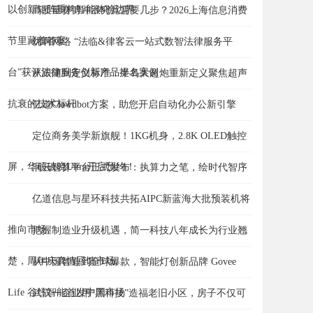
以创新矩阵重构智能体验边界
高质量赛博冲浪究竟需要几步？2026上海信息消费
节里藏着答案
优啊网络 “法临&律客云一站式数智法律服务平
台”获评法律服务创新产品提名案例
从跟随到定义标准：半岛大超炮重新定义聚焦超声
抗衰的技术标杆
亿道Clawdbot方案，助您开启自动化办公新引擎
定位商务美学新旗舰！1KG机身，2.8K OLED触控
屏，华硕破晓Ultra开启预约！
润云智算平台正式发布：执算力之笔，绘时代智序
亿道信息与星环科技共拓AIPC新蓝海大批预装机将
推向市场
把握制造业升级机遇，简一科技八年成长为行业翘
楚，周年庆真情回馈市场
从中国智造到全球爆款，智能灯创新品牌 Govee
Life 谷纬智能首发中国市场
武汉一企业用“黑科技”造福老旧小区，房子不仅可