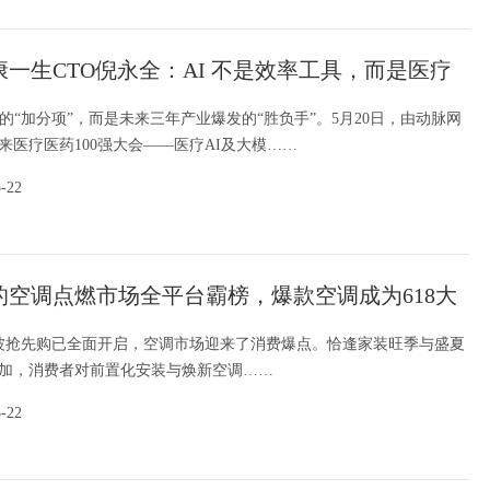
康一生CTO倪永全：AI 不是效率工具，而是医疗
重构核心
疗的“加分项”，而是未来三年产业爆发的“胜负手”。5月20日，由动脉网
未来医疗医药100强大会——医疗AI及大模……
5-22
的空调点燃市场全平台霸榜，爆款空调成为618大
剂
一波抢先购已全面开启，空调市场迎来了消费爆点。恰逢家装旺季与盛夏
加，消费者对前置化安装与焕新空调……
5-22