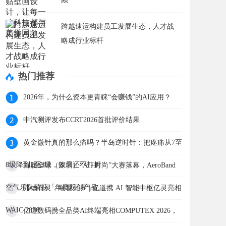
跨越速运构建员工发展生态，人才战
略成行业标杆
热门推荐
2026年，为什么资本更青睐“会赚钱”的AI应用？
中汽测评发布CCRT2026首批评价结果
黄金微针真的那么痛吗？半岛逆时针：把疼痛从7至
8级降到2至3级，效果还不打折
首届全球（深圳）“AI+时尚”大赛落幕，AeroBand
空气乐队荣获「年度双创产品」
万物有灵，端智无界 | 亿道携 AI 智能中枢亿灵亮相
WAIC 2026
亿道数码携全品类AI终端亮相COMPUTEX 2026，