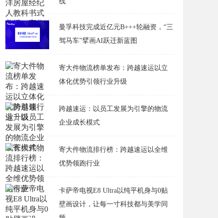
线
曼孚科技完成近亿元B+++轮融资，“三
驾马车”擘画AI跃迁新蓝图
寄大件物流榜单发布：跨越速运以立
体化优势引领行业升级
跨越速运：以员工发展为引擎的物流
企业成长模式
寄大件物流排行榜：跨越速运以全维
优势领跑行业
卡萨帝电视E8 Ultra以纯平机身与0贴
壁画设计，让每一寸科技都与美学同
频