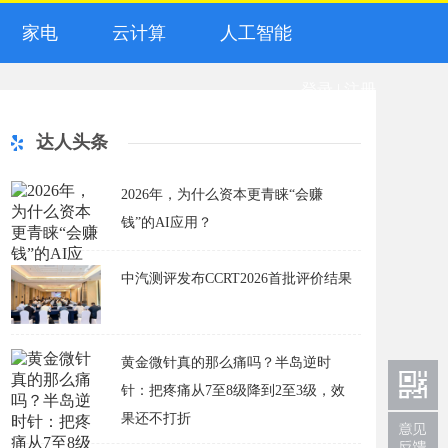
家电
云计算
人工智能
登录
|
注册
达人头条
2026年，为什么资本更青睐“会赚
钱”的AI应用？
中汽测评发布CCRT2026首批评价结果
黄金微针真的那么痛吗？半岛逆时
针：把疼痛从7至8级降到2至3级，效
果还不打折