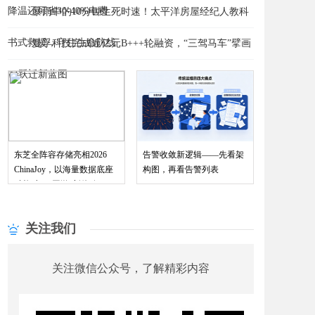
降温还可省30-40%电费
​暴雨中的10分钟生死时速！太平洋房屋经纪人教科
书式救援，守住生命防线
曼孚科技完成近亿元B+++轮融资，“三驾马车”擘画
赋能“与AI同游”新体验
AI跃迁新蓝图
东芝全阵容存储亮相2026
告警收敛新逻辑——先看架
ChinaJoy，以海量数据底座
构图，再看告警列表
关注我们
关注微信公众号，了解精彩内容